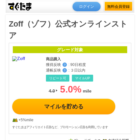
ログイン
無料会員登録
Zoff（ゾフ）公式オンラインスト
ア
グレード対象
商品購入
獲得反映
:
90日程度
？
通帳反映
:
３日以内
？
リピート可
マイルUP
5.0
%
4.0
マイルを貯める
+5%mile
すぐたまはアフィリエイト広告など、プロモーション広告を利用しています