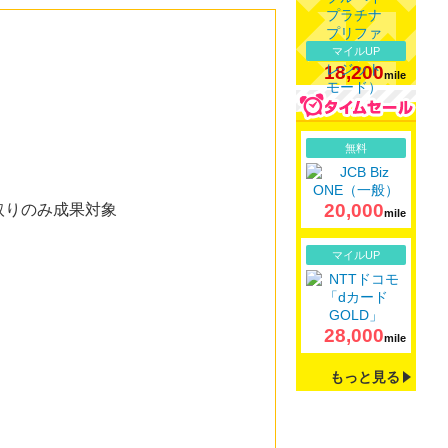
マイルUP
18,200
mile
詳細
無料
20,000
取りのみ成果対象
mile
詳細
マイルUP
28,000
mile
もっと見る