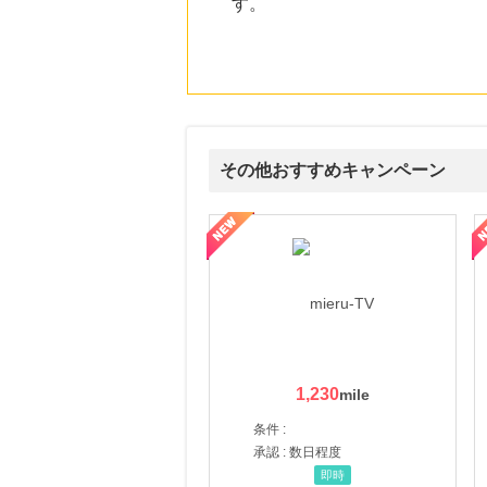
す。
その他おすすめキャンペーン
ni】妊活期のための葉酸サプリ
【LOJEL公式サイト】スーツケース・バッグ
【ロデオドライブ】創業70
1,230
条件 :
承認 : 数日程度
即時