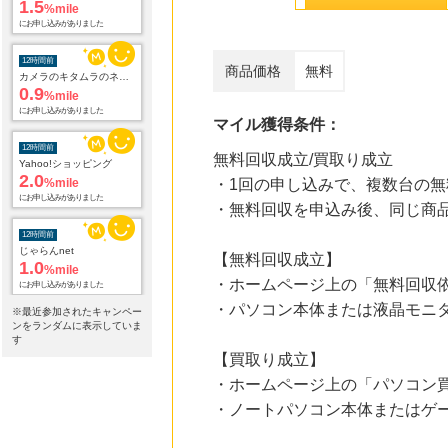
1.5
%mile
にお申し込みがありました
12時間前
商品価格
無料
カメラのキタムラのネットショップ
0.9
%mile
にお申し込みがありました
マイル獲得条件：
12時間前
無料回収成立/買取り成立
Yahoo!ショッピング
2.0
%mile
・1回の申し込みで、複数台の
にお申し込みがありました
・無料回収を申込み後、同じ商
12時間前
じゃらんnet
【無料回収成立】
1.0
%mile
・ホームページ上の「無料回収依
にお申し込みがありました
・パソコン本体または液晶モニ
※最近参加されたキャンペー
12時間前
ンをランダムに表示していま
話題の商品がお得に試せる【サンプル百貨店】ちょっプル申込
す
1.0
%mile
【買取り成立】
にお申し込みがありました
・ホームページ上の「パソコン
・ノートパソコン本体またはゲ
14時間前
ブックオフオンライン販売
3.0
%mile