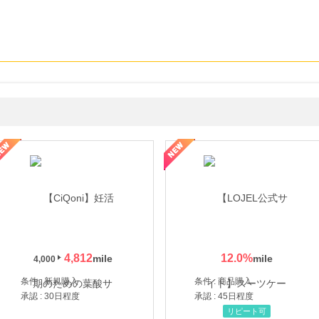
年の信頼と高価買取を実現！ブランド品・貴金属の無料査定
4,812
12.0
%
4,000
条件 : 新規購入
条件 : 商品購入
承認 : 30日程度
承認 : 45日程度
リピート可