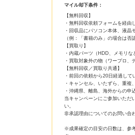
にお申し込みがありました
マイル却下条件：
14時間前
【無料回収】
【ブックオフオンライン】宅配買取
・無料回収依頼フォームを経由
222
mile
にお申し込みがありました
・回収品にパソコン本体、液晶
（例：「書籍のみ」の場合は否
16時間前
【買取り】
ニッセン
1.0
%mile
・内蔵パーツ（HDD、メモリな
にお申し込みがありました
・買取対象外の物（ワープロ、デ
5時間前
【無料回収／買取り共通】
楽天市場
・前回の依頼から20日経過して
2.0
%mile
にお申し込みがありました
・キャンセル、いたずら、重複
・沖縄県、離島、海外からの申
当キャンペーンにご参加いただ
い。
非承認理由についてのお問い合
※成果確定の目安の日数は、参