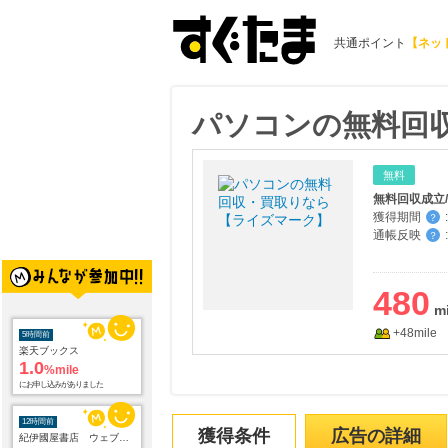
共通ポイント
【ネッ
パソコンの無料回
無料
無料回収成立
獲得期間
:
？
通帳反映
:
？
480
+48mile
5時間前
楽天ブックス
1.0
%mile
にお申し込みがありました
12時間前
獲得条件
広告の詳細
紀伊國屋書店 ウェブストア