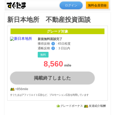
ログイン
無料会員登録
新日本地所 不動産投資面談
グレード対象
新規無料面談完了
獲得反映
:
45日程度
？
通帳反映
:
３日以内
？
無料
8,560
掲載終了しました
+856mile
すぐたまはアフィリエイト広告など、プロモーション広告を利用しています
グレードボーナス
友達紹介報酬