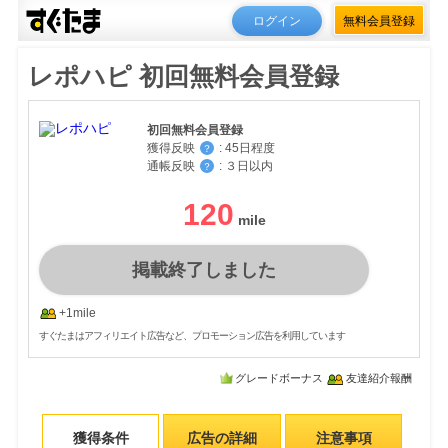
ログイン
無料会員登録
レポハピ 初回無料会員登録
初回無料会員登録
獲得反映
:
45日程度
？
通帳反映
:
３日以内
？
120
掲載終了しました
+1mile
すぐたまはアフィリエイト広告など、プロモーション広告を利用しています
グレードボーナス
友達紹介報酬
獲得条件
広告の詳細
注意事項