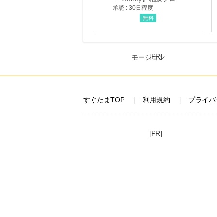
承認 : 30日程度
無料
[PR]
すぐたまTOP
利用規約
プライバ
[PR]