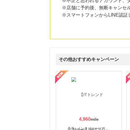
※不正と思われるアカウント、
にお申し込みがありました
※店舗に予約後、無断キャンセ
6時間前
※スマートフォンからLINE認証
楽天ブックス
1.0
%mile
にお申し込みがありました
6時間前
楽天GORA
5.0
%mile
にお申し込みがありました
その他おすすめキャンペーン
11時間前
ホットクレンジングゲル_3344円定期
1,336
ウォーター【販売代理店】
創業40余年の割烹料亭千賀監修【おせちの千賀屋】おもて
mile
にお申し込みがありました
4,960
条件 : インタビューヒアリング完了