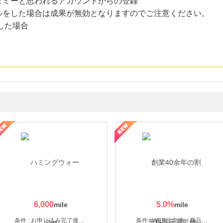
ダミーと思われるアカウントからの登録
ルをした場合は成果が無効となりますのでご注意ください。
した場合
なし参道本店
SBI新生銀行「口座開設」
6,000
5.0
%
条件 : お申し込み完了後、決済登録完了と1ヶ月以内のサーバー初回設置。
条件 : WEB注文後、商品受け取り+入金確認時点