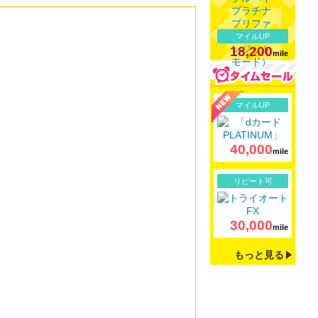
マイルUP
18,200
mile
詳細
マイルUP
40,000
mile
詳細
リピート可
30,000
mile
もっと見る