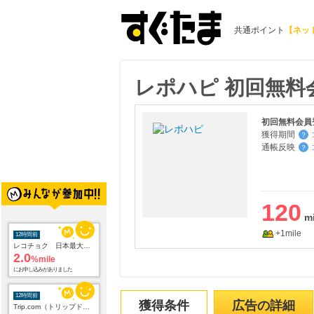
共通ポイント
【ネッ
レポハピ 初回無料
初回無料会員
獲得期間
:
？
通帳反映
:
？
120
+1mile
12時間前
レコチョク 日本最大級の音楽配信サイト
2.0
%mile
にお申し込みがありました
12時間前
獲得条件
広告の詳細
Trip.com（トリップドットコム）ホテル