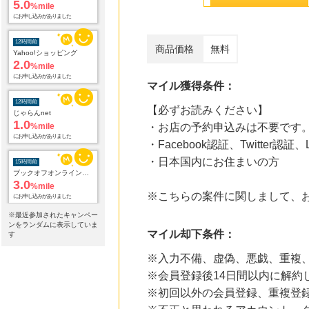
5.0
%mile
にお申し込みがありました
12時間前
商品価格
無料
Yahoo!ショッピング
2.0
%mile
にお申し込みがありました
マイル獲得条件：
12時間前
【必ずお読みください】
じゃらんnet
1.0
%mile
・お店の予約申込みは不要です
にお申し込みがありました
・Facebook認証、Twitte
・日本国内にお住まいの方
15時間前
ブックオフオンライン販売
3.0
%mile
※こちらの案件に関しまして、
にお申し込みがありました
※最近参加されたキャンペー
5時間前
ンをランダムに表示していま
マイル却下条件：
楽天市場
す
2.0
%mile
※入力不備、虚偽、悪戯、重複
にお申し込みがありました
※会員登録後14日間以内に解約
5時間前
※初回以外の会員登録、重複登
すかいらーくの宅配
2.0
%mile