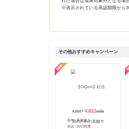
れた場合は成果対象外となる場
にお申し込みがありました
※表示されている承認期限から
24時間前
楽天Kobo
1.0
%mile
にお申し込みがありました
24時間前
楽天市場 おすすめブランド
1.0
%mile
その他おすすめキャンペーン
にお申し込みがありました
7時間前
式サイト】スーツケース・バッグ
【ロデオドライブ】創業70年の信頼と高価買取を実現！ブランド品
【ファビウス公式EC】すべて
サンワダイレクト
3.0
%mile
にお申し込みがありました
4,812
4,000
条件 : 新規購入
承認 : 30日程度