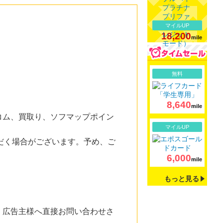
マイルUP
18,200
mile
詳細
無料
8,640
mile
コム、買取り、ソフマップポイン
詳細
マイルUP
だく場合がございます。予め、ご
6,000
mile
もっと見る
。広告主様へ直接お問い合わせさ