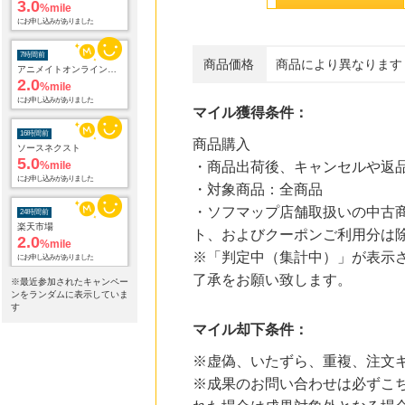
3.0
%mile
にお申し込みがありました
7時間前
商品価格
商品により異なります
アニメイトオンラインショップ
2.0
%mile
にお申し込みがありました
マイル獲得条件：
16時間前
商品購入
ソースネクスト
5.0
%mile
・商品出荷後、キャンセルや返
にお申し込みがありました
・対象商品：全商品
・ソフマップ店舗取扱いの中古
24時間前
楽天市場
ト、およびクーポンご利用分は
2.0
%mile
※「判定中（集計中）」が表示さ
にお申し込みがありました
了承をお願い致します。
※最近参加されたキャンペー
24時間前
ンをランダムに表示していま
楽天ブックス
す
1.0
%mile
マイル却下条件：
にお申し込みがありました
※虚偽、いたずら、重複、注文
24時間前
※成果のお問い合わせは必ずこ
楽天２４
1.0
%mile