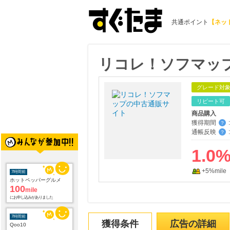
共通ポイント
【ネッ
リコレ！ソフマッ
グレード対
リピート可
商品購入
獲得期間
:
？
通帳反映
:
？
1.0
+5%mile
7時間前
ホットペッパーグルメ
100
mile
にお申し込みがありました
7時間前
獲得条件
広告の詳細
Qoo10