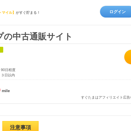
ログイン
トマイル】
がすぐ貯まる！
プの中古通販サイト
象
90日程度
３日以内
%
すぐたまはアフィリエイト広告
注意事項