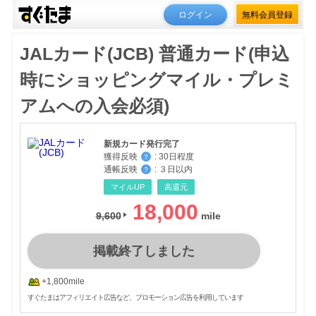
ログイン
無料会員登録
JALカード(JCB) 普通カード(申込
時にショッピングマイル・プレミ
アムへの入会必須)
新規カード発行完了
獲得反映
:
30日程度
？
通帳反映
:
３日以内
？
マイルUP
高還元
18,000
9,600
掲載終了しました
+1,800mile
すぐたまはアフィリエイト広告など、プロモーション広告を利用しています