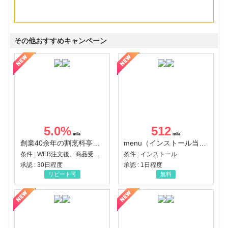
その他おすすめキャンペーン
5.0
%
512
創業40余年の割烹料亭千賀監修【おせちの千賀屋】おもてなし参道本店
menu（インストール当日に指定のクーポンコード経由で1,500円（税込）以上の初回注文完了）（Android）
条件 : WEB注文後、商品受け取り+入金確認時点
条件 : インストール
承認 : 30日程度
承認 : 1日程度
リピート可
無料