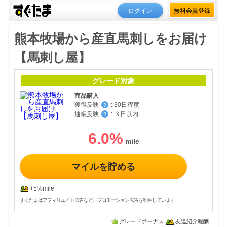
ログイン
無料会員登録
熊本牧場から産直馬刺しをお届け
【馬刺し屋】
グレード対象
商品購入
獲得反映
:
30日程度
？
通帳反映
:
３日以内
？
6.0
%
マイルを貯める
+5%mile
すぐたまはアフィリエイト広告など、プロモーション広告を利用しています
グレードボーナス
友達紹介報酬