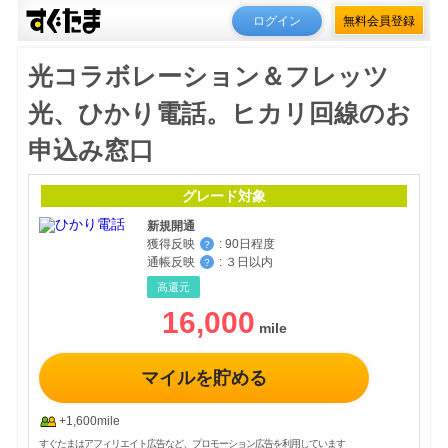
ログイン
無料会員登録
光コラボレーション＆フレッツ
光、ひかり電話。ヒカリ回線のお
申込み窓口
グレード対象
新規開通
獲得反映
:
90日程度
？
通帳反映
:
３日以内
？
高還元
16,000
マイルを貯める
+1,600mile
すぐたまはアフィリエイト広告など、プロモーション広告を利用しています