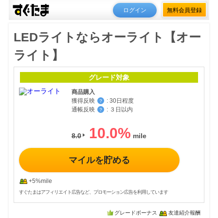
ログイン
無料会員登録
LEDライトならオーライト【オー
ライト】
グレード対象
商品購入
獲得反映
:
30日程度
？
通帳反映
:
３日以内
？
10.0
%
8.0
マイルを貯める
+5%mile
すぐたまはアフィリエイト広告など、プロモーション広告を利用しています
グレードボーナス
友達紹介報酬