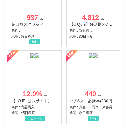
937
4,812
超自然スクワッド
【CiQoni】妊活期のための葉酸サプリ
条件 :
条件 : 新規購入
承認 : 数日程度
承認 : 30日程度
無料
12.0
%
440
【LOJEL公式サイト】スーツケース・バッグ
パチ&スロ必勝本(330円コース)
条件 : 商品購入
条件 : 月額330円コース会員登録完了
承認 : 45日程度
承認 : 数日程度
リピート可
即時