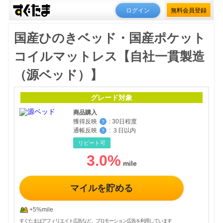
ログイン
無料会員登録
国産ひのきベッド・国産ポケット
コイルマットレス【自社一貫製造
（源ベッド）】
グレード対象
商品購入
獲得反映
:
30日程度
？
通帳反映
:
３日以内
？
リピート可
3.0
%
マイルを貯める
+5%mile
すぐたまはアフィリエイト広告など、プロモーション広告を利用しています