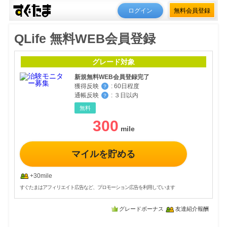
ログイン
無料会員登録
QLife 無料WEB会員登録
グレード対象
新規無料WEB会員登録完了
獲得反映
:
60日程度
？
通帳反映
:
３日以内
？
無料
300
マイルを貯める
+30mile
すぐたまはアフィリエイト広告など、プロモーション広告を利用しています
グレードボーナス
友達紹介報酬