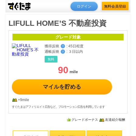
ログイン
無料会員登録
LIFULL HOME’S 不動産投資
グレード対象
獲得反映
:
45日程度
？
通帳反映
:
３日以内
？
無料
90
マイルを貯める
+9mile
すぐたまはアフィリエイト広告など、プロモーション広告を利用しています
グレードボーナス
友達紹介報酬