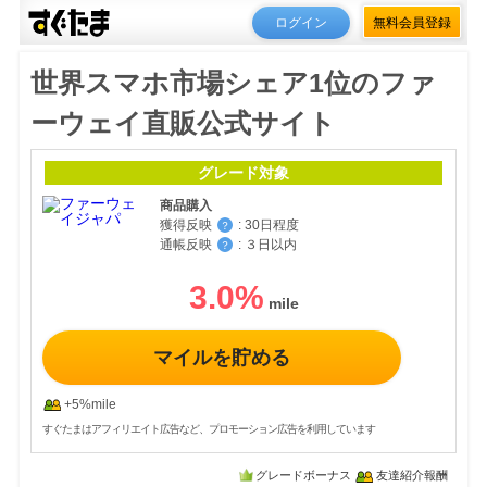
ログイン
無料会員登録
世界スマホ市場シェア1位のファ
ーウェイ直販公式サイト
グレード対象
商品購入
獲得反映
:
30日程度
？
通帳反映
:
３日以内
？
3.0
%
マイルを貯める
+5%mile
すぐたまはアフィリエイト広告など、プロモーション広告を利用しています
グレードボーナス
友達紹介報酬