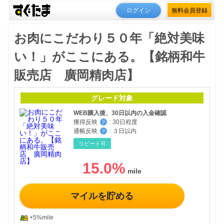
ログイン
無料会員登録
お肉にこだわり５０年「絶対美味
い！」がここにある。【銘柄和牛
販売店 廣岡精肉店】
グレード対象
WEB購入後、30日以内の入金確認
獲得反映
:
30日程度
？
通帳反映
:
３日以内
？
リピート可
15.0
%
マイルを貯める
+5%mile