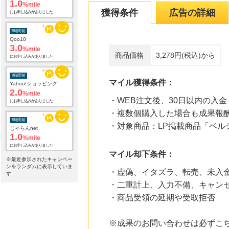
1.0
%mile
獲得条件
広告の詳細
にお申し込みがありました
7時間前
Qoo10
3.0
%mile
商品価格
3,278円(税込)から
にお申し込みがありました
7時間前
マイル獲得条件：
Yahoo!ショッピング
2.0
%mile
・WEB注文後、30日以内の入
にお申し込みがありました
・複数個購入した場合も成果報
7時間前
・対象商品：LP掲載商品「ベルシアー
じゃらんnet
1.0
%mile
にお申し込みがありました
マイル却下条件：
※最近参加されたキャンペー
7時間前
ンをランダムに表示していま
・虚偽、イタズラ、転売、未入
ホットペッパーグルメ
す
100
mile
・二重計上、入力不備、キャン
にお申し込みがありました
・商品受領の延期や受取拒否
7時間前
カメラのキタムラのネットショップ
※成果のお問い合わせは必ずこ
0.9
%mile