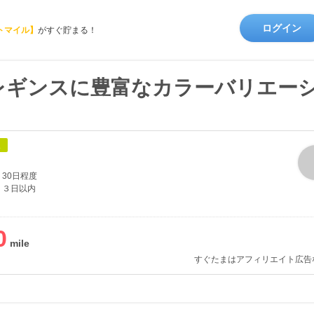
ログイン
トマイル】
がすぐ貯まる！
レギンスに豊富なカラーバリエー
象
30日程度
３日以内
0
すぐたまはアフィリエイト広告