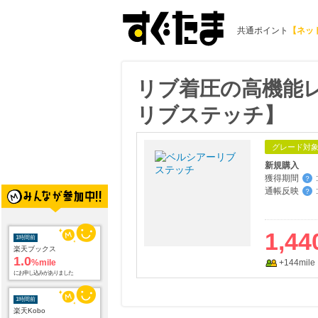
共通ポイント
【ネッ
リブ着圧の高機能
リブステッチ】
グレード対
新規購入
獲得期間
:
？
通帳反映
:
？
1,44
1時間前
楽天ブックス
1.0
%mile
+144mile
にお申し込みがありました
1時間前
楽天Kobo