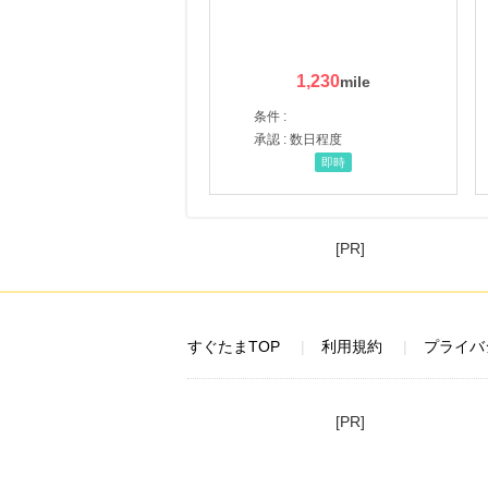
1,230
条件 :
承認 : 数日程度
即時
[PR]
すぐたまTOP
利用規約
プライバ
[PR]