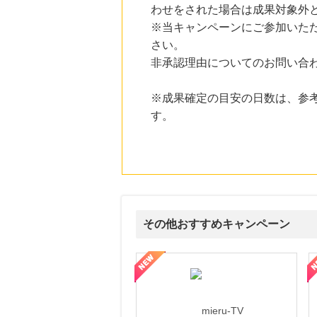
わせをされた場合は成果対象外
にお申し込みがありました
※当キャンペーンにご参加いた
10時間前
さい。
ブックオフオンライン販売
3.0
%mile
非承認理由についてのお問い合
にお申し込みがありました
19時間前
※成果確定の目安の日数は、参
ベルーナ
す。
2.0
%mile
にお申し込みがありました
1時間前
楽天市場
2.0
%mile
にお申し込みがありました
その他おすすめキャンペーン
ni】妊活期のための葉酸サプリ
【LOJEL公式サイト】スーツケース・バッグ
【ロデオドライブ】創業70