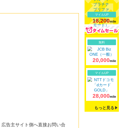
マイルUP
18,200
mile
詳細
無料
20,000
mile
詳細
マイルUP
28,000
mile
もっと見る
。広告主サイト側へ直接お問い合