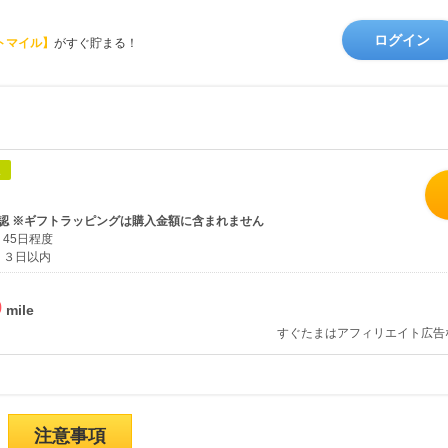
ログイン
トマイル】
がすぐ貯まる！
象
認 ※ギフトラッピングは購入金額に含まれません
45日程度
３日以内
%
すぐたまはアフィリエイト広告
注意事項