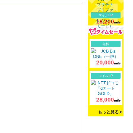
マイルUP
18,200
mile
詳細
無料
20,000
mile
詳細
マイルUP
28,000
mile
もっと見る