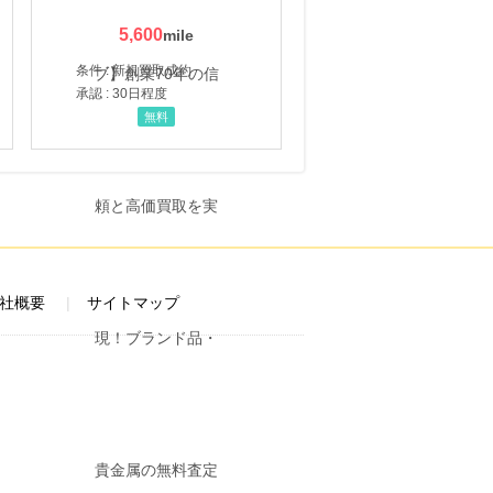
5,600
条件 : 新規買取成約
承認 : 30日程度
無料
社概要
サイトマップ