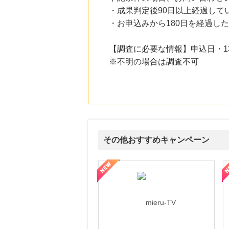
にお申し込みがありました
・成果判定後90日以上経過して
・お申込みから180日を経過し
20時間前
SBI新生銀行「口座開設」
1,430
mile
【調査に必要な情報】申込日・1
にお申し込みがありました
※不明の場合は調査不可
20時間前
ベルーナ
2.0
%mile
にお申し込みがありました
2時間前
楽天市場
2.0
%mile
その他おすすめキャンペーン
にお申し込みがありました
ni】妊活期のための葉酸サプリ
【LOJEL公式サイト】スーツケース・バッグ
【ロデオドライブ】創業70