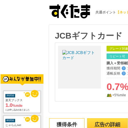
共通ポイント
【ネッ
JCBギフトカード
グレード対
リピート可
購入＋受領確
獲得期間
:
？
通帳反映
:
？
0.7
+5%mile
2時間前
楽天ブックス
1.0
%mile
にお申し込みがありました
8時間前
獲得条件
広告の詳細
じゃらんnet