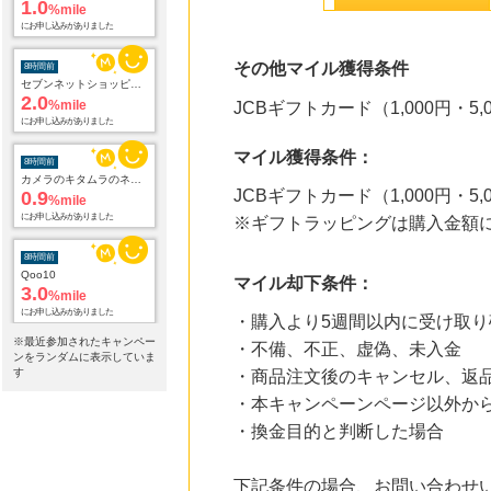
1.0
%mile
にお申し込みがありました
その他マイル獲得条件
8時間前
セブンネットショッピング(セブン-イレブン受取なら送料無料)
2.0
%mile
JCBギフトカード（1,000円・
にお申し込みがありました
マイル獲得条件：
8時間前
カメラのキタムラのネットショップ
JCBギフトカード（1,000円・5
0.9
%mile
にお申し込みがありました
※ギフトラッピングは購入金額
8時間前
Qoo10
マイル却下条件：
3.0
%mile
にお申し込みがありました
・購入より5週間以内に受け取
※最近参加されたキャンペー
・不備、不正、虚偽、未入金
8時間前
ンをランダムに表示していま
コロンビアスポーツウェア 公式サイト
す
・商品注文後のキャンセル、返
5.3
%mile
・本キャンペーンページ以外か
にお申し込みがありました
・換金目的と判断した場合
11時間前
ブックオフオンライン販売
3.0
下記条件の場合、お問い合わせ
%mile