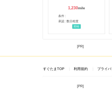
1,230
条件 :
承認 : 数日程度
即時
[PR]
すぐたまTOP
利用規約
プライバ
[PR]