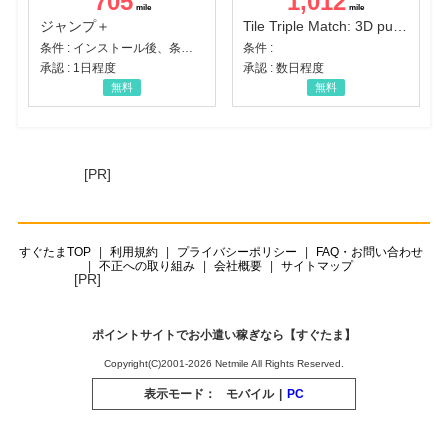
705
1,012
ジャンプ＋
Tile Triple Match: 3D puzzle
条件 : インストール後、条件達成
条件 :
承認 : 1日程度
承認 : 数日程度
無料
無料
[PR]
すぐたまTOP
利用規約
プライバシーポリシー
FAQ・お問い合わせ
不正への取り組み
会社概要
サイトマップ
[PR]
ポイントサイトでお小遣い稼ぎなら【すぐたま】
Copyright(C)2001-2026 Netmile All Rights Reserved.
表示モード：
モバイル
|
PC