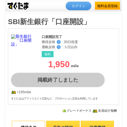
ログイン
無料会員登録
SBI新生銀行「口座開設」
口座開設完了
獲得反映
:
30日程度
？
通帳反映
:
３日以内
？
無料
1,950
掲載終了しました
+195mile
すぐたまはアフィリエイト広告など、プロモーション広告を利用しています
グレードボーナス
友達紹介報酬