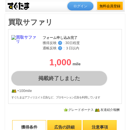
ログイン
無料会員登録
買取サファリ
フォーム申し込み完了
獲得反映
:
30日程度
？
通帳反映
:
３日以内
？
1,000
掲載終了しました
+100mile
すぐたまはアフィリエイト広告など、プロモーション広告を利用しています
グレードボーナス
友達紹介報酬
獲得条件
広告の詳細
注意事項