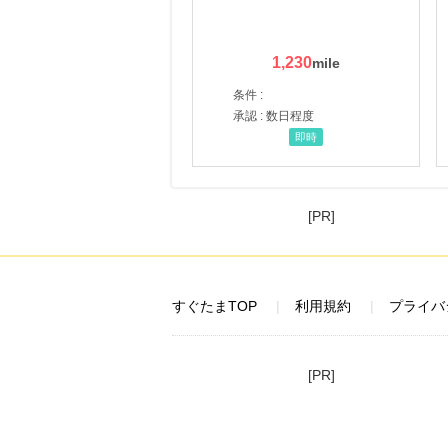
1,230
条件 :
承認 : 数日程度
即時
[PR]
すぐたまTOP
利用規約
プライバ
[PR]