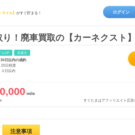
ログイン
トマイル】
がすぐ貯まる！
取り！廃車買取の【カーネクスト
イルUP
高還元
、30日以内の成約
20日程度
３日以内
0,000
e
すぐたまはアフィリエイト広告
注意事項