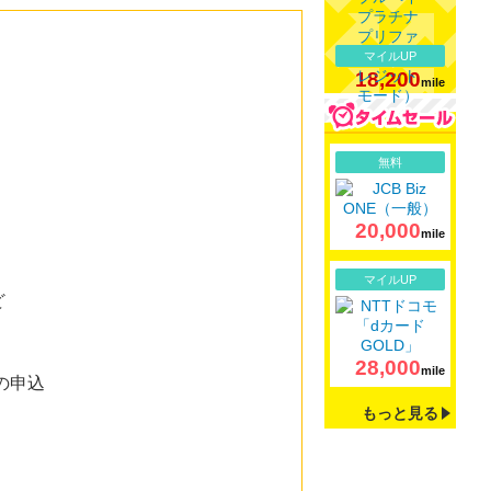
マイルUP
18,200
mile
詳細
無料
20,000
mile
詳細
マイルUP
ど
28,000
mile
の申込
もっと見る