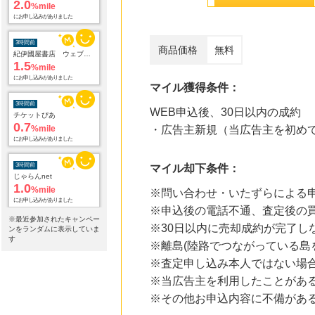
2.0
%mile
にお申し込みがありました
3時間前
商品価格
無料
紀伊國屋書店 ウェブストア
1.5
%mile
にお申し込みがありました
マイル獲得条件：
3時間前
WEB申込後、30日以内の成約
チケットぴあ
0.7
%mile
・広告主新規（当広告主を初め
にお申し込みがありました
3時間前
マイル却下条件：
じゃらんnet
1.0
%mile
※問い合わせ・いたずらによる
にお申し込みがありました
※申込後の電話不通、査定後の
※最近参加されたキャンペー
※30日以内に売却成約が完了し
6時間前
ンをランダムに表示していま
ブックオフオンライン販売
す
※離島(陸路でつながっている島
3.0
%mile
※査定申し込み本人ではない場
にお申し込みがありました
※当広告主を利用したことがあ
10時間前
※その他お申込内容に不備があ
＠ｃｏｓｍｅ ｓｈｏｐｐｉｎｇ
3.0
%mile