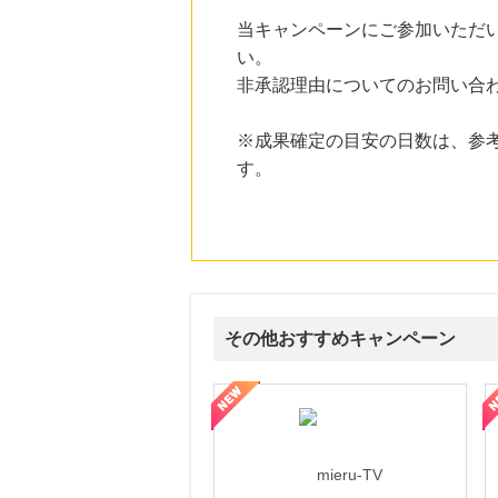
にお申し込みがありました
当キャンペーンにご参加いただ
21時間前
い。
楽天ブックス
非承認理由についてのお問い合
1.0
%mile
にお申し込みがありました
※成果確定の目安の日数は、参
21時間前
す。
楽天市場
2.0
%mile
にお申し込みがありました
2時間前
ピザハットオンライン
3.0
%mile
にお申し込みがありました
その他おすすめキャンペーン
ni】妊活期のための葉酸サプリ
【LOJEL公式サイト】スーツケース・バッグ
【ロデオドライブ】創業70