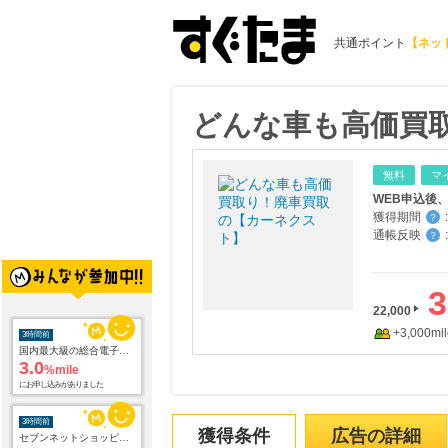
共通ポイント
【ネッ
どんな車も高価買
無料
マ
WEB申込後
獲得期間
:
？
通帳反映
:
？
3
22,000
+3,000mil
3時間前
国内最大級の総合電子書籍ストア ブックライブ
3.0
%mile
にお申し込みがありました
3時間前
獲得条件
広告の詳細
セブンネットショッピング(セブン-イレブン受取なら送料無料)