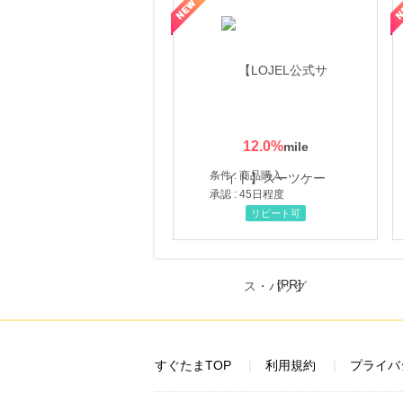
頼と高価買取を実現！ブランド品・貴金属の無料査定
【ファビウス公式EC】すべての女性を美しくをテーマにした商品で女
【IT
12.0
%
条件 : 商品購入
承認 : 45日程度
リピート可
[PR]
すぐたまTOP
利用規約
プライバ