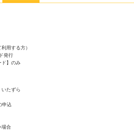
て利用する方）
ド発行
ード】のみ
、いたずら
の申込
い場合