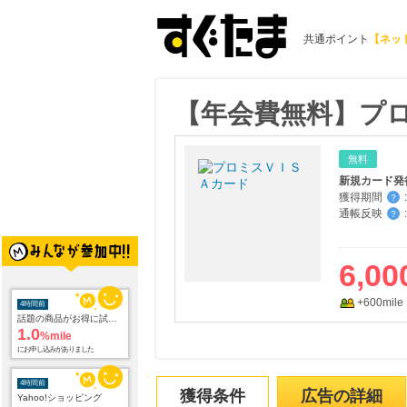
共通ポイント
【ネッ
【年会費無料】プロ
無料
新規カード発
獲得期間
:
？
通帳反映
:
？
6,00
+600mile
4時間前
話題の商品がお得に試せる【サンプル百貨店】ちょっプル申込
1.0
%mile
にお申し込みがありました
4時間前
獲得条件
広告の詳細
Yahoo!ショッピング