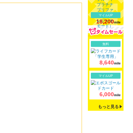
マイルUP
18,200
mile
詳細
無料
8,640
mile
詳細
マイルUP
6,000
mile
もっと見る