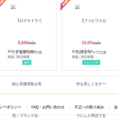
性の美を応援しています
トレンドMoney】相談プロモーション
5,600
10.0
%
条件 : 新規買取成約
条件 : 商品購入
承認 : 30日程度
承認 : 30日程度
無料
リピート可
シーポリシー
FAQ・お問い合わせ
不正への取り組み
会