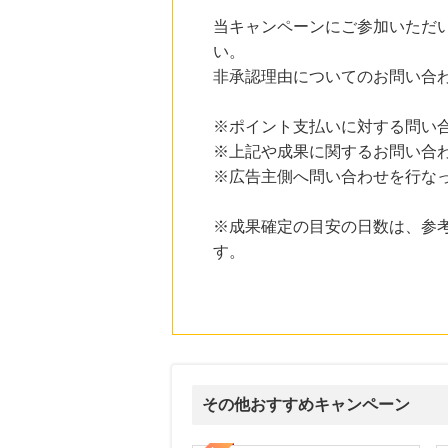
にお申し込みがありました
当キャンペーンにご参加いただ
22時間前
い。
楽天ブックス
非承認理由についてのお問い合
1.0
%mile
にお申し込みがありました
※ポイント支払いに対する問い
22時間前
※上記や成果に関するお問い合
楽天市場
2.0
%mile
※広告主側へ問い合わせを行な
にお申し込みがありました
4時間前
※成果確定の目安の日数は、参
DHCオンラインショップ
す。
2.0
%mile
にお申し込みがありました
その他おすすめキャンペーン