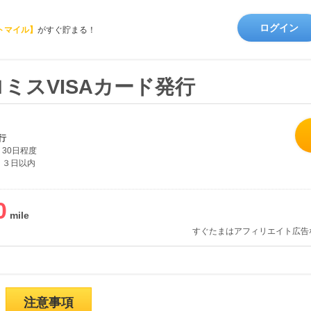
ログイン
トマイル】
がすぐ貯まる！
ミスVISAカード発行
行
30日程度
３日以内
0
すぐたまはアフィリエイト広告
注意事項