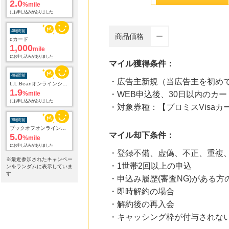
2.0
%mile
にお申し込みがありました
4時間前
商品価格
ー
dカード
1,000
mile
にお申し込みがありました
マイル獲得条件：
4時間前
・広告主新規（当広告主を初め
L.L.Beanオンラインショップ
1.9
%mile
・WEB申込後、30日以内のカー
にお申し込みがありました
・対象券種：【プロミスVisaカ
7時間前
ブックオフオンライン買取
マイル却下条件：
5.0
%mile
にお申し込みがありました
・登録不備、虚偽、不正、重複
※最近参加されたキャンペー
・1世帯2回以上の申込
7時間前
ンをランダムに表示していま
ブックオフオンライン販売
す
・申込み履歴(審査NG)がある方
3.0
%mile
・即時解約の場合
にお申し込みがありました
・解約後の再入会
16時間前
・キャッシング枠が付与されな
【三井住友カード ゴールド（NL）】家族追加プロモーション
21,750
mile