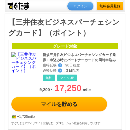
ログイン
無料会員登録
【三井住友ビジネスパーチェシン
グカード】（ポイント）
グレード対象
新規三井住友ビジネスパーチェシングカード発
券＋申込み時にパートナーカードの同時申込み
獲得反映
:
90日程度
？
通帳反映
:
３日以内
？
無料
マイルUP
17,250
9,200
マイルを貯める
+1,725mile
すぐたまはアフィリエイト広告など、プロモーション広告を利用しています