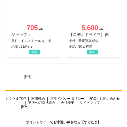
705
5,600
ジャンプ＋
【ロデオドライブ】創業70年の信頼と高価買取を実現！ブランド品・貴金属の無料査定
条件 : インストール後、条件達成
条件 : 新規買取成約
承認 : 1日程度
承認 : 30日程度
無料
無料
[PR]
すぐたまTOP
利用規約
プライバシーポリシー
FAQ・お問い合わせ
不正への取り組み
会社概要
サイトマップ
[PR]
ポイントサイトでお小遣い稼ぎなら【すぐたま】