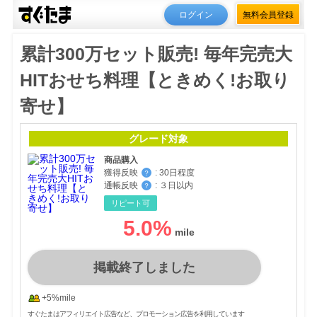
ログイン
無料会員登録
累計300万セット販売! 毎年完売大
HITおせち料理【ときめく!お取り
寄せ】
グレード対象
商品購入
獲得反映
:
30日程度
？
通帳反映
:
３日以内
？
リピート可
5.0
%
掲載終了しました
+5%mile
すぐたまはアフィリエイト広告など、プロモーション広告を利用しています