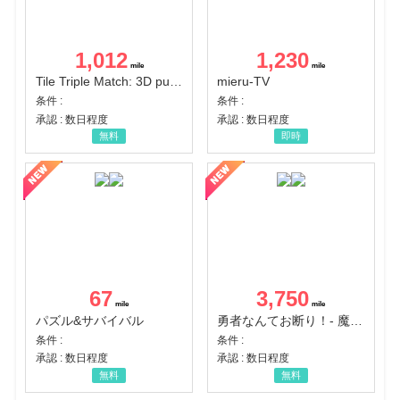
1,012
1,230
Tile Triple Match: 3D puzzle
mieru-TV
条件 :
条件 :
承認 : 数日程度
承認 : 数日程度
無料
即時
67
3,750
パズル&サバイバル
勇者なんてお断り！- 魔王の力で異世界征服
条件 :
条件 :
承認 : 数日程度
承認 : 数日程度
無料
無料