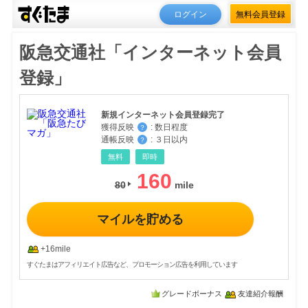
ログイン
無料会員登録
阪急交通社「インターネット会員
登録」
新規インターネット会員登録完了
獲得反映
:
数日程度
？
通帳反映
:
３日以内
？
無料
即時
160
80
マイルを貯める
+16mile
すぐたまはアフィリエイト広告など、プロモーション広告を利用しています
グレードボーナス
友達紹介報酬