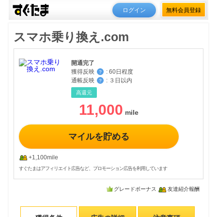
ログイン
無料会員登録
スマホ乗り換え.com
開通完了
獲得反映
:
60日程度
？
通帳反映
:
３日以内
？
高還元
11,000
マイルを貯める
+1,100mile
すぐたまはアフィリエイト広告など、プロモーション広告を利用しています
グレードボーナス
友達紹介報酬