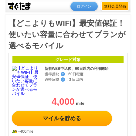
ログイン
無料会員登録
【どこよりもWIFI】最安値保証！
使いたい容量に合わせてプランが
選べるモバイル
グレード対象
新規WEB申込後、60日以内の利用開始
獲得反映
:
60日程度
？
通帳反映
:
３日以内
？
4,000
マイルを貯める
+400mile