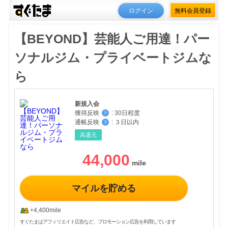
ログイン
無料会員登録
【BEYOND】芸能人ご用達！パー
ソナルジム・プライベートジムな
ら
新規入会
獲得反映
:
30日程度
？
通帳反映
:
３日以内
？
高還元
44,000
マイルを貯める
+4,400mile
すぐたまはアフィリエイト広告など、プロモーション広告を利用しています