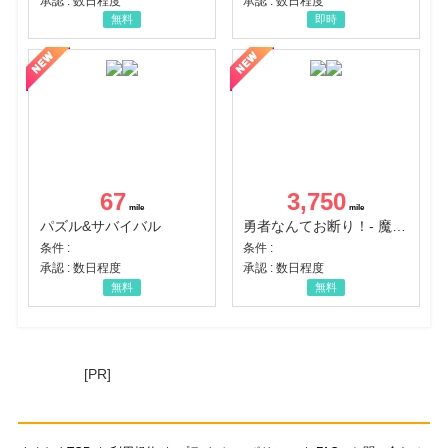
承認 : 数日程度
承認 : 数日程度
無料
即時
67
3,750
パズル&サバイバル
勇者なんてお断り！- 魔王の力で異世界征服
条件 :
条件 :
承認 : 数日程度
承認 : 数日程度
無料
無料
[PR]