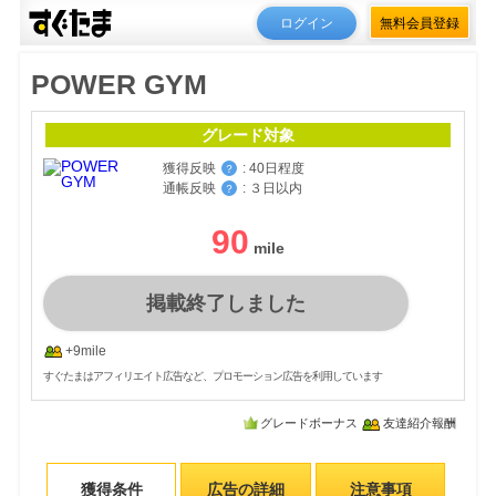
ログイン
無料会員登録
POWER GYM
グレード対象
獲得反映
:
40日程度
？
通帳反映
:
３日以内
？
90
掲載終了しました
+9mile
すぐたまはアフィリエイト広告など、プロモーション広告を利用しています
グレードボーナス
友達紹介報酬
獲得条件
広告の詳細
注意事項