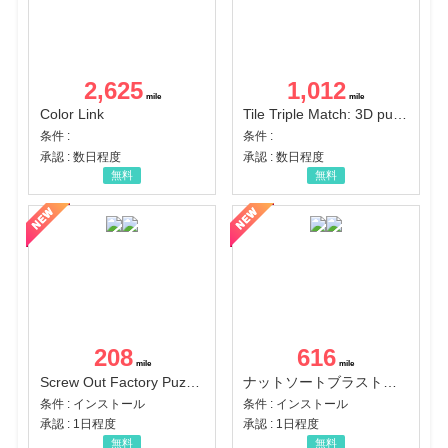
2,625
1,012
Color Link
Tile Triple Match: 3D puzzle
条件 :
条件 :
承認 : 数日程度
承認 : 数日程度
無料
無料
208
616
Screw Out Factory Puzzle 3D（経験値バーのマイルストーンを5にする（ユーザーレベル5に到達する））（Android）
ナットソートブラスト：カラーパズル（チャレンジ11完了）（Android）
条件 : インストール
条件 : インストール
承認 : 1日程度
承認 : 1日程度
無料
無料