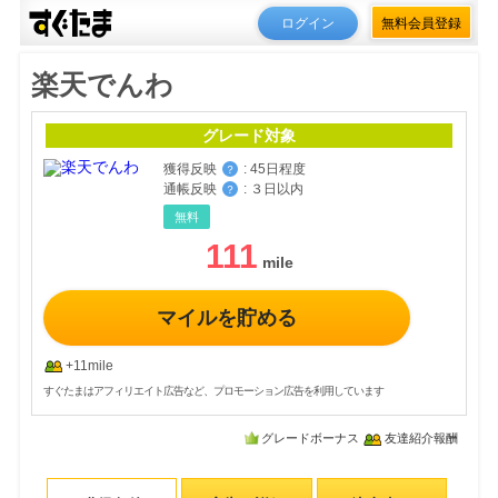
ログイン
無料会員登録
楽天でんわ
グレード対象
獲得反映
:
45日程度
？
通帳反映
:
３日以内
？
無料
111
マイルを貯める
+11mile
すぐたまはアフィリエイト広告など、プロモーション広告を利用しています
グレードボーナス
友達紹介報酬