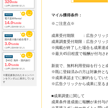
320
mile
にお申し込みがありました
マイル獲得条件：
9時間前
電子貸本Renta!
14.0
%mile
※ご注意点※
にお申し込みがありました
成果受付期限 ：広告クリック
9時間前
国内最大級の総合電子書籍ストア ブックライブ
成果調査受付期限：広告クリック
3.0
%mile
※掲載が終了した場合も成果達
にお申し込みがありました
※最大45日程度で報酬が付与さ
9時間前
【HIS】海外・国内旅行
1.0
%mile
新規で、無料利用登録を行うと
にお申し込みがありました
※既に登録済みの方は対象外と
※最近参加されたキャンペー
※成果承認までに解約をしてい
9時間前
ンをランダムに表示していま
Yahoo!ショッピング
す
※広告クリックから成果に至る
2.0
%mile
にお申し込みがありました
■成果調査に関して
9時間前
成果条件達成後に報酬が未付与
レコチョク 日本最大級の音楽配信サイト
2.0
%mile
※直接スポンサーサイトへ問い