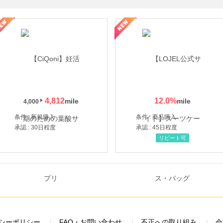
年の信頼と高価買取を実現！ブランド品・貴金属の無料査定
4,812
12.0
%
4,000
条件 : 新規購入
条件 : 商品購入
承認 : 30日程度
承認 : 45日程度
リピート可
シーポリシー
FAQ・お問い合わせ
不正への取り組み
会