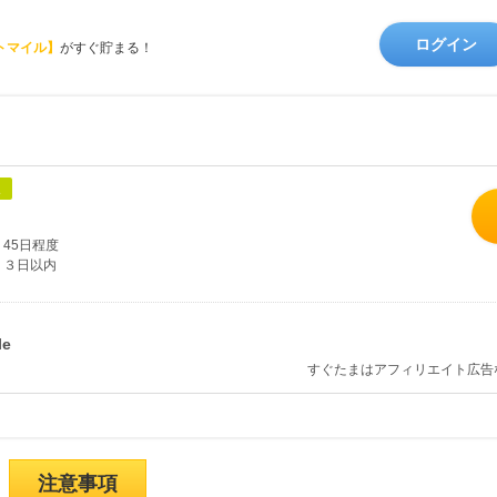
ログイン
トマイル】
がすぐ貯まる！
象
45日程度
３日以内
すぐたまはアフィリエイト広告
注意事項