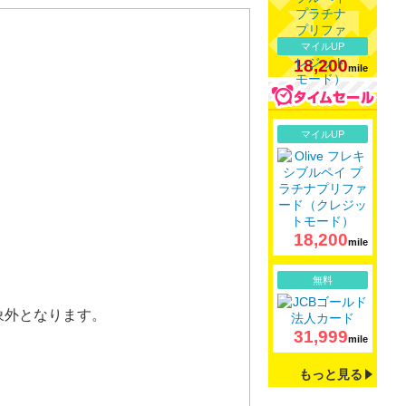
マイルUP
18,200
mile
詳細
マイルUP
18,200
mile
詳細
無料
象外となります。
31,999
mile
もっと見る