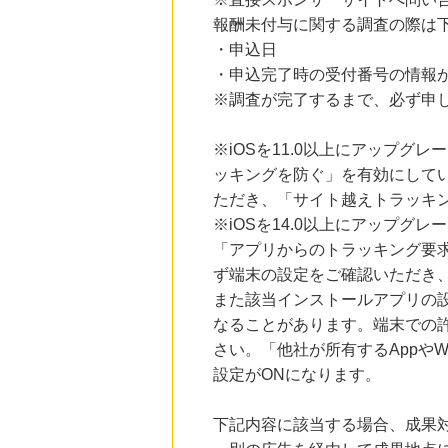
にお申し込みがありました
報酬未付与に関する調査の際は
・申込日
15時間前
Kojima.net（コジマネット）
・申込完了時の受付番号の情報
2.0
%mile
※調査が完了するまで、必ず申
にお申し込みがありました
16時間前
※iOSを11.0以上にアップグレ
＠ｃｏｓｍｅ ｓｈｏｐｐｉｎｇ
3.0
%mile
ッキングを防ぐ」を有効にして
にお申し込みがありました
ただき、「サイト越えトラッキン
※iOSを14.0以上にアップ
3時間前
楽天市場
「アプリからのトラッキング要
2.0
%mile
ず端末の設定をご確認いただき
にお申し込みがありました
また該当インストールアプリの
なることがあります。端末での
さい。「他社が所有するAppや
設定がONになります。
下記内容に該当する場合、成果