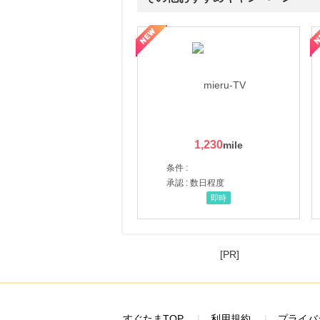
ni】妊活期のための葉酸サプリ
【LOJEL公式サイト】スーツケース・バッグ
【ロデオドライブ】創業70
1,230
条件 :
承認 : 数日程度
即時
[PR]
すぐたまTOP
利用規約
プライバ