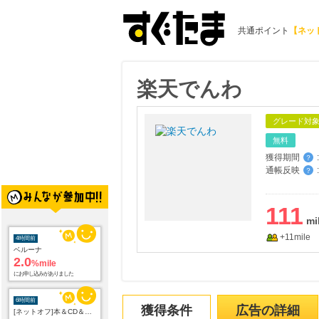
共通ポイント
【ネッ
楽天でんわ
グレード対
無料
獲得期間
:
？
通帳反映
:
？
111
+11mile
4時間前
ベルーナ
2.0
%mile
にお申し込みがありました
6時間前
獲得条件
広告の詳細
[ネットオフ]本＆CD＆DVD買取プロモーション