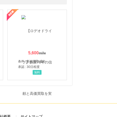
5,600
条件 : 新規買取成約
承認 : 30日程度
無料
社概要
サイトマップ