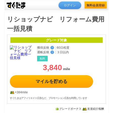
ログイン
無料会員登録
リショップナビ リフォーム費用
一括見積
グレード対象
獲得反映
:
60日程度
？
通帳反映
:
３日以内
？
無料
3,840
マイルを貯める
+384mile
すぐたまはアフィリエイト広告など、プロモーション広告を利用しています
グレードボーナス
友達紹介報酬