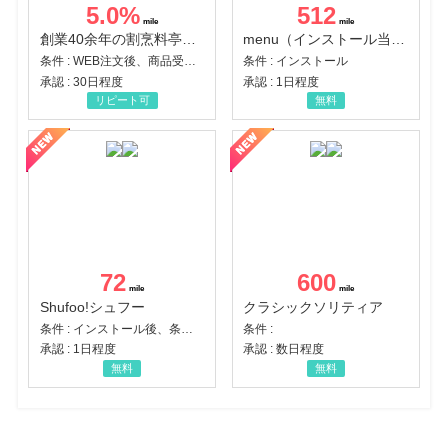
5.0
%
512
創業40余年の割烹料亭千賀監修【おせちの千賀屋】おもてなし参道本店
menu（インストール当日に指定のクーポンコード経由で1,500円（税込）以上の初回注文完了）（Android）
条件 : WEB注文後、商品受け取り+入金確認時点
条件 : インストール
承認 : 30日程度
承認 : 1日程度
リピート可
無料
72
600
Shufoo!シュフー
クラシックソリティア
条件 : インストール後、条件達成
条件 :
承認 : 1日程度
承認 : 数日程度
無料
無料