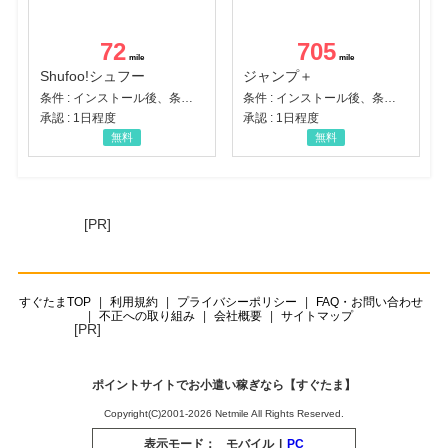
72
705
Shufoo!シュフー
ジャンプ＋
条件 : インストール後、条件達成
条件 : インストール後、条件達成
承認 : 1日程度
承認 : 1日程度
無料
無料
[PR]
すぐたまTOP
利用規約
プライバシーポリシー
FAQ・お問い合わせ
不正への取り組み
会社概要
サイトマップ
[PR]
ポイントサイトでお小遣い稼ぎなら【すぐたま】
Copyright(C)2001-2026 Netmile All Rights Reserved.
表示モード：
モバイル
|
PC