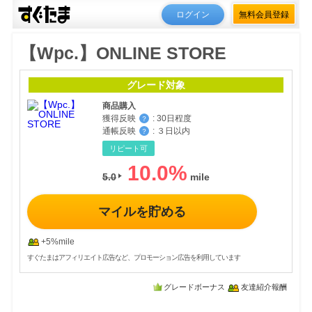
ログイン
無料会員登録
【Wpc.】ONLINE STORE
グレード対象
商品購入
獲得反映
:
30日程度
？
通帳反映
:
３日以内
？
リピート可
10.0
%
5.0
マイルを貯める
+5%mile
すぐたまはアフィリエイト広告など、プロモーション広告を利用しています
グレードボーナス
友達紹介報酬