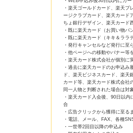
・WEB申込み後30日以内にカ
にお申し込みがありました
・楽天ゴールドカード、楽天プ
20時間前
ージクラブカード、楽天カード
SBI新生銀行「口座開設」
ちょ銀行デザイン、楽天カード
1,430
mile
にお申し込みがありました
・既に楽天カード（お買い物パ
・既に楽天カード（キキ＆ララ
20時間前
・発行キャンセルなど発行に至
ベルーナ
2.0
%mile
・他ページへの移動やバナー等
にお申し込みがありました
・楽天カード株式会社が個別に
2時間前
・過去に楽天カードのお申込み履
楽天市場
ド、楽天ビジネスカード、楽天銀
2.0
%mile
にお申し込みがありました
カード等、楽天カード株式会社の
同一人物と判断された場合は対象
・楽天カード入会後、90日以内
合
・広告クリックから獲得に至る
・電話、メール、FAX、各種S
・一世帯2回目以降の申込み