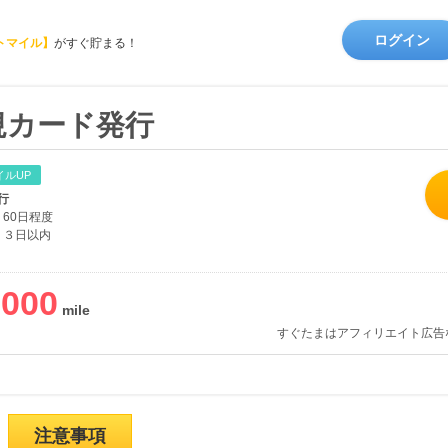
ログイン
トマイル】
がすぐ貯まる！
規カード発行
イルUP
行
60日程度
３日以内
,000
すぐたまはアフィリエイト広告
注意事項