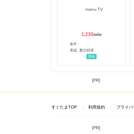
1,230
条件 :
承認 : 数日程度
即時
[PR]
すぐたまTOP
利用規約
プライバ
[PR]