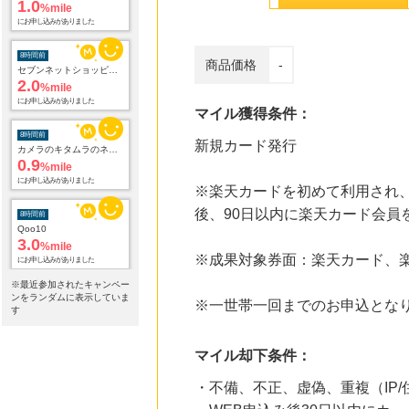
1.0
%mile
にお申し込みがありました
8時間前
商品価格
-
セブンネットショッピング(セブン-イレブン受取なら送料無料)
2.0
%mile
にお申し込みがありました
マイル獲得条件：
8時間前
新規カード発行
カメラのキタムラのネットショップ
0.9
%mile
にお申し込みがありました
※楽天カードを初めて利用され、
後、90日以内に楽天カード会
8時間前
Qoo10
3.0
%mile
※成果対象券面：楽天カード、楽
にお申し込みがありました
※最近参加されたキャンペー
8時間前
ンをランダムに表示していま
※一世帯一回までのお申込とな
コロンビアスポーツウェア 公式サイト
す
5.3
%mile
にお申し込みがありました
マイル却下条件：
11時間前
・不備、不正、虚偽、重複（IP
ブックオフオンライン販売
3.0
%mile