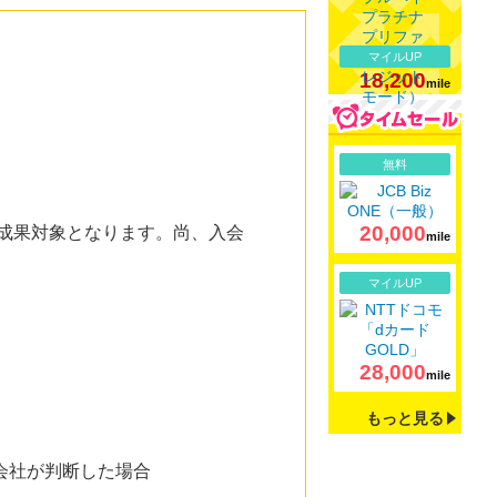
マイルUP
18,200
mile
詳細
無料
20,000
が成果対象となります。尚、入会
mile
。
詳細
マイルUP
28,000
mile
もっと見る
会社が判断した場合