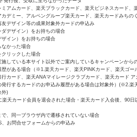
ード発行後、受取に至らなかったデータ
レミアムカード、楽天ブラックカード、楽天ビジネスカード、楽
アカデミー、アルペングループ楽天カード、楽天カードみちの
西友デザイン等の成果対象外カードの申込み
ンダデザイン）をお持ちの場合
デザイン）をお持ちの場合
らなかった場合
をクリックした場合
実施している本サイト以外でご案内しているキャンペーンから
歴がある場合（※1.楽天カード、楽天PINKカード、楽天ゴ
行カード、楽天ANAマイレージクラブカード、楽天カード 
発行するカードのお申込み履歴がある場合は対象外）(※2.楽
外)
に楽天カード会員を退会された場合・楽天カード入会後、90
まで、同一ブラウザ内で遷移されていない場合
NS、お問合せフォームからの申込み