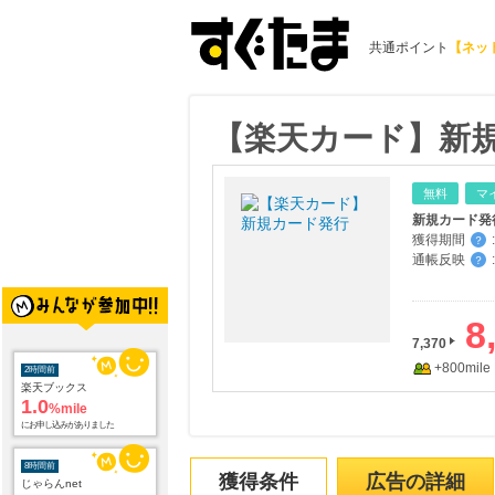
共通ポイント
【ネッ
【楽天カード】新
無料
マ
新規カード発
獲得期間
:
？
通帳反映
:
？
8
7,370
+800mile
2時間前
楽天ブックス
1.0
%mile
にお申し込みがありました
8時間前
獲得条件
広告の詳細
じゃらんnet