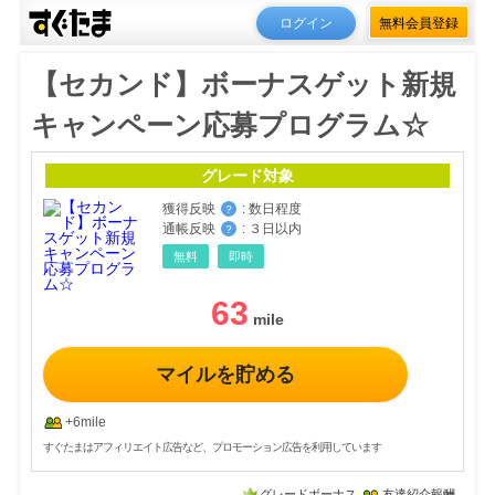
ログイン
無料会員登録
【セカンド】ボーナスゲット新規
キャンペーン応募プログラム☆
グレード対象
獲得反映
:
数日程度
？
通帳反映
:
３日以内
？
無料
即時
63
マイルを貯める
+6mile
すぐたまはアフィリエイト広告など、プロモーション広告を利用しています
グレードボーナス
友達紹介報酬