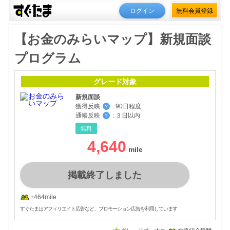
ログイン
無料会員登録
【お金のみらいマップ】新規面談
プログラム
グレード対象
新規面談
獲得反映
:
90日程度
？
通帳反映
:
３日以内
？
無料
4,640
掲載終了しました
+464mile
すぐたまはアフィリエイト広告など、プロモーション広告を利用しています