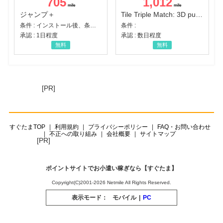
705
1,012
ジャンプ＋
Tile Triple Match: 3D puzzle
条件 : インストール後、条件達成
条件 :
承認 : 1日程度
承認 : 数日程度
無料
無料
[PR]
すぐたまTOP
利用規約
プライバシーポリシー
FAQ・お問い合わせ
不正への取り組み
会社概要
サイトマップ
[PR]
ポイントサイトでお小遣い稼ぎなら【すぐたま】
Copyright(C)2001-2026 Netmile All Rights Reserved.
表示モード：
モバイル
|
PC