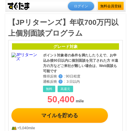
ログイン
無料会員登録
【JPリターンズ】年収700万円以
上個別面談プログラム
グレード対象
ポイント対象者の条件を満たしたうえで、お申
込み後90日以内に個別面談を完了された方 ※遠
方の方などご来社が難しい場合は、Web面談も
可能です
獲得反映
:
90日程度
？
通帳反映
:
３日以内
？
無料
高還元
50,400
マイルを貯める
+5,040mile