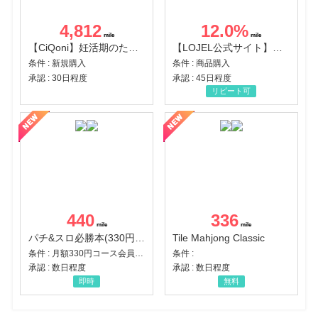
4,812
12.0
%
【CiQoni】妊活期のための葉酸サプリ
【LOJEL公式サイト】スーツケース・バッグ
条件 : 新規購入
条件 : 商品購入
承認 : 30日程度
承認 : 45日程度
リピート可
440
336
パチ&スロ必勝本(330円コース)
Tile Mahjong Classic
条件 : 月額330円コース会員登録完了
条件 :
承認 : 数日程度
承認 : 数日程度
即時
無料