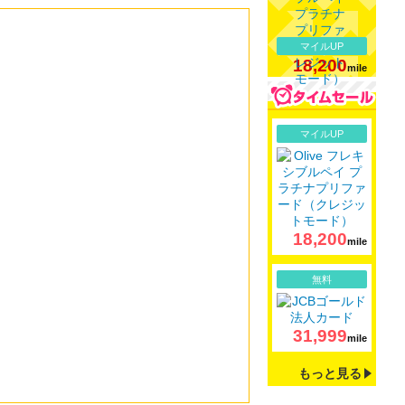
マイルUP
18,200
mile
詳細
マイルUP
18,200
mile
詳細
無料
31,999
mile
もっと見る