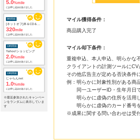
5.0
%mile
にお申し込みがありました
マイル獲得条件：
9時間前
[ネットオフ]本＆CD＆DVD買取プロモーション
320
mile
商品購入完了
にお申し込みがありました
13時間前
マイル却下条件：
Yahoo!ショッピング
2.0
%mile
重複申込、本人申込、明らかな不
にお申し込みがありました
クライアントの計測ツールにCV
その他広告主が定める否決条件
13時間前
じゃらんnet
例：明らかに対象性別がある商
1.0
%mile
同一ユーザーID・生年月日で
にお申し込みがありました
明らかに虚偽の住所を活用し
※最近参加されたキャンペー
13時間前
ンをランダムに表示していま
明らかに虚偽のカード番号を
Joshin webショップ
す
1.0
%mile
※成果に関する問い合わせは受
にお申し込みがありました
13時間前
電子貸本Renta!
14.0
%mile