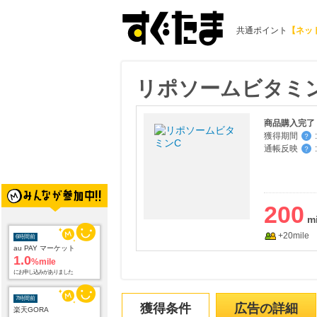
共通ポイント
【ネッ
リポソームビタミン
商品購入完了
獲得期間
:
？
通帳反映
:
？
200
+20mile
6時間前
au PAY マーケット
1.0
%mile
にお申し込みがありました
7時間前
獲得条件
広告の詳細
楽天GORA