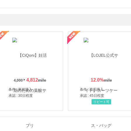
年の信頼と高価買取を実現！ブランド品・貴金属の無料査定
4,812
12.0
%
4,000
条件 : 新規購入
条件 : 商品購入
承認 : 30日程度
承認 : 45日程度
リピート可