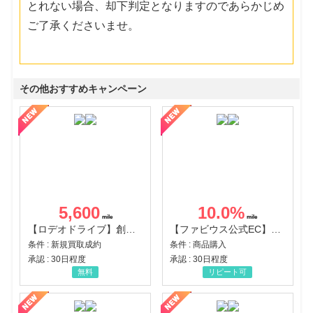
とれない場合、却下判定となりますのであらかじめ
ご了承くださいませ。
その他おすすめキャンペーン
5,600
10.0
%
【ロデオドライブ】創業70年の信頼と高価買取を実現！ブランド品・貴金属の無料査定
【ファビウス公式EC】すべての女性を美しくをテーマにした商品で女性の美を応援しています
条件 : 新規買取成約
条件 : 商品購入
承認 : 30日程度
承認 : 30日程度
無料
リピート可