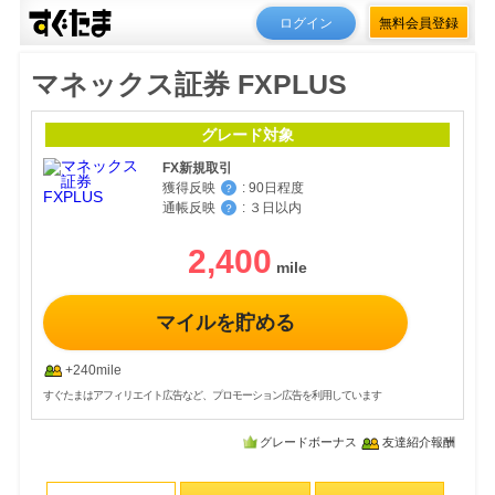
ログイン
無料会員登録
マネックス証券 FXPLUS
グレード対象
FX新規取引
獲得反映
:
90日程度
？
通帳反映
:
３日以内
？
2,400
マイルを貯める
+240mile
すぐたまはアフィリエイト広告など、プロモーション広告を利用しています
グレードボーナス
友達紹介報酬