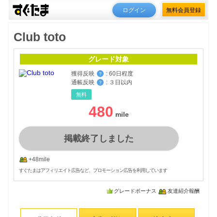
ログイン
無料会員登録
Club toto
グレード対象
獲得反映
:
60日程度
？
通帳反映
:
３日以内
？
無料
480
掲載終了しました
+48mile
すぐたまはアフィリエイト広告など、プロモーション広告を利用しています
グレードボーナス
友達紹介報酬