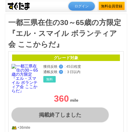
ログイン
無料会員登録
一都三県在住の30～65歳の方限定
『エル・スマイル ボランティア
会 ここからだ』
グレード対象
獲得反映
:
45日程度
？
通帳反映
:
３日以内
？
無料
360
掲載終了しました
+36mile