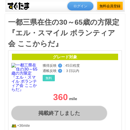
ログイン
無料会員登録
一都三県在住の30～65歳の方限定
『エル・スマイル ボランティア
会 ここからだ』
グレード対象
獲得反映
:
45日程度
？
通帳反映
:
３日以内
？
無料
360
掲載終了しました
+36mile