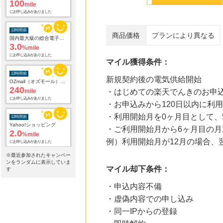
100
mile
にお申し込みがありました
12時間前
商品価格
プランにより異なる
国内最大級の総合電子書籍ストア ブックライブ
3.0
%mile
にお申し込みがありました
マイル獲得条件：
12時間前
新規契約後の電気供給開始
OZmall（オズモール） ヘアサロン
240
mile
・はじめての楽天でんきのお申
にお申し込みがありました
・お申込みから120日以内に利
・利用開始月を0ヶ月目として、
12時間前
Yahoo!ショッピング
・ご利用開始月から6ヶ月目の
2.0
%mile
例）利用開始月が12月の場合、
にお申し込みがありました
※最近参加されたキャンペー
12時間前
ンをランダムに表示していま
マイル却下条件：
TOWER RECORDS ONLINE
す
1.0
%mile
・申込内容不備
にお申し込みがありました
・虚偽内容での申し込み
12時間前
・同一IPからの登録
ORBIS オルビス
3.5
%mile