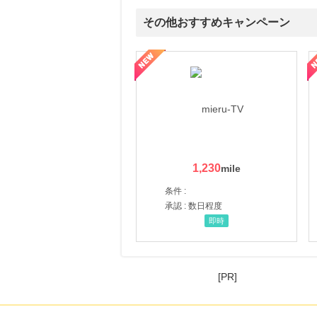
その他おすすめキャンペーン
ni】妊活期のための葉酸サプリ
【LOJEL公式サイト】スーツケース・バッグ
【ロデオドライブ】創業70
1,230
条件 :
承認 : 数日程度
即時
[PR]