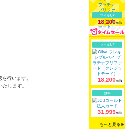
マイルUP
18,200
mile
詳細
マイルUP
認を行います。
18,200
mile
いたします。
詳細
無料
31,999
mile
もっと見る