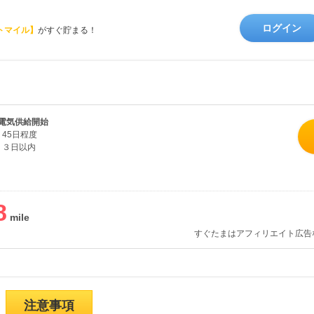
ログイン
トマイル】
がすぐ貯まる！
電気供給開始
45日程度
３日以内
8
すぐたまはアフィリエイト広告
注意事項