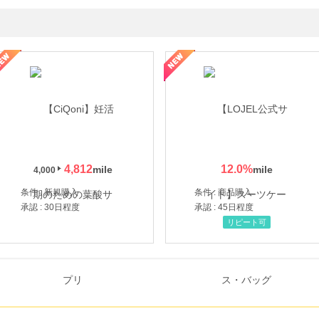
年の信頼と高価買取を実現！ブランド品・貴金属の無料査定
4,812
12.0
%
4,000
条件 : 新規購入
条件 : 商品購入
承認 : 30日程度
承認 : 45日程度
リピート可