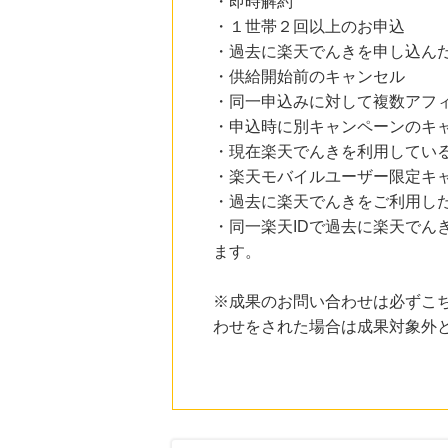
・即時解約
にお申し込みがありました
・１世帯２回以上のお申込
12時間前
・過去に楽天でんきを申し込ん
電子貸本Renta!
・供給開始前のキャンセル
14.0
%mile
にお申し込みがありました
・同一申込みに対して複数アフ
・申込時に別キャンペーンのキ
15時間前
・現在楽天でんきを利用してい
Ｏｉｓｉｘ（おいしっくす）
1.0
%mile
・楽天モバイルユーザー限定キ
にお申し込みがありました
・過去に楽天でんきをご利用した
2時間前
・同一楽天IDで過去に楽天で
HMV & BOOKS online
ます。
3.0
%mile
にお申し込みがありました
※成果のお問い合わせは必ずこ
わせをされた場合は成果対象外