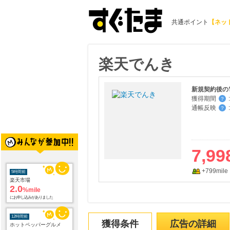
共通ポイント
【ネッ
楽天でんき
新規契約後の
獲得期間
:
？
通帳反映
:
？
7,99
+799mile
5時間前
楽天市場
2.0
%mile
にお申し込みがありました
12時間前
獲得条件
広告の詳細
ホットペッパーグルメ