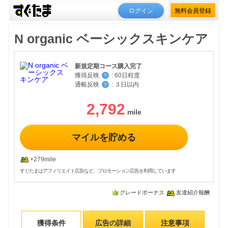
ログイン
無料会員登録
N organic ベーシックスキンケア
新規定期コース購入完了
獲得反映
:
60日程度
？
通帳反映
:
３日以内
？
2,792
マイルを貯める
+279mile
すぐたまはアフィリエイト広告など、プロモーション広告を利用しています
グレードボーナス
友達紹介報酬
獲得条件
広告の詳細
注意事項