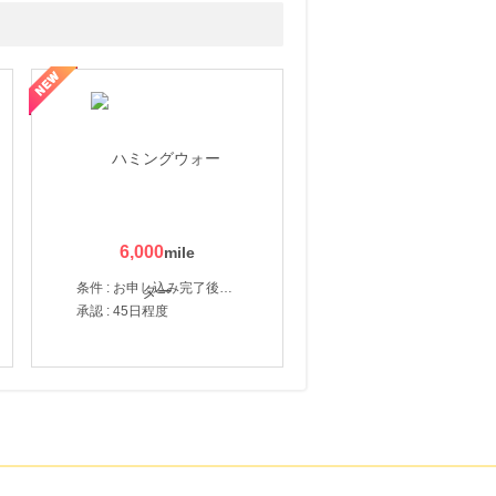
6,000
条件 : お申し込み完了後、決済登録完了と1ヶ月以内のサーバー初回設置。
承認 : 45日程度