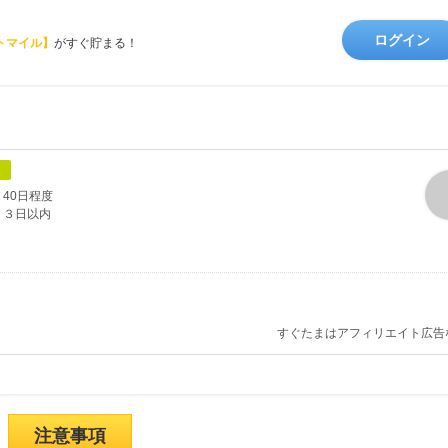
ログイン
トマイル】
がすぐ貯まる！
象
40日程度
３日以内
すぐたまはアフィリエイト広告
注意事項