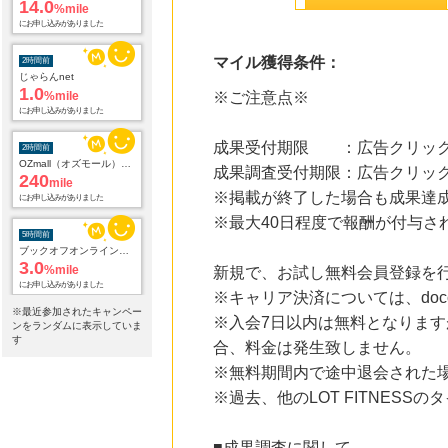
14.0
%mile
にお申し込みがありました
マイル獲得条件：
2時間前
じゃらんnet
1.0
%mile
※ご注意点※
にお申し込みがありました
成果受付期限 ：広告クリック
2時間前
OZmall（オズモール） ヘアサロン
成果調査受付期限：広告クリック
240
mile
※掲載が終了した場合も成果達
にお申し込みがありました
※最大40日程度で報酬が付与さ
5時間前
ブックオフオンライン販売
3.0
%mile
新規で、お試し無料会員登録を
にお申し込みがありました
※キャリア決済については、doc
※最近参加されたキャンペー
※入会7日以内は無料となります
20時間前
ンをランダムに表示していま
楽天市場
す
合、料金は発生致しません。
2.0
%mile
※無料期間内で途中退会された
にお申し込みがありました
※過去、他のLOT FITNES
20時間前
楽天市場 おすすめブランド
1.0
%mile
■成果調査に関して