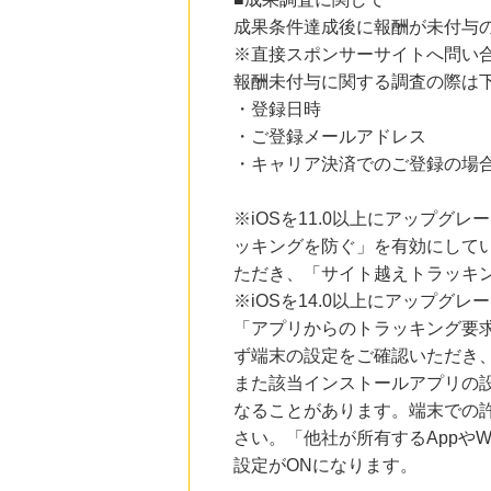
にお申し込みがありました
成果条件達成後に報酬が未付与
※直接スポンサーサイトへ問い
20時間前
楽天ブックス
報酬未付与に関する調査の際は
1.0
%mile
・登録日時
にお申し込みがありました
・ご登録メールアドレス
20時間前
・キャリア決済でのご登録の場
楽天Kobo
1.0
%mile
にお申し込みがありました
※iOSを11.0以上にアップグレ
ッキングを防ぐ」を有効にして
2時間前
OZmall（オズモール） ヘアサロン
ただき、「サイト越えトラッキン
240
mile
※iOSを14.0以上にアップ
にお申し込みがありました
「アプリからのトラッキング要
ず端末の設定をご確認いただき
また該当インストールアプリの
なることがあります。端末での
さい。「他社が所有するAppや
設定がONになります。