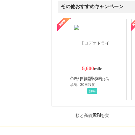
その他おすすめキャンペーン
属の無料査定
を美しくをテーマにした商品で女性の美を応援しています
【ITトレンドMoney】相談プロモーション
ハ
5,600
条件 : 新規買取成約
承認 : 30日程度
無料
[PR]