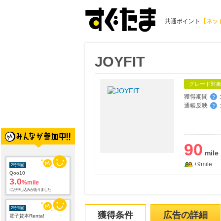
共通ポイント
【ネッ
JOYFIT
グレード対
獲得期間
:
？
通帳反映
:
？
90
+9mile
2時間前
Qoo10
3.0
%mile
にお申し込みがありました
2時間前
獲得条件
広告の詳細
電子貸本Renta!