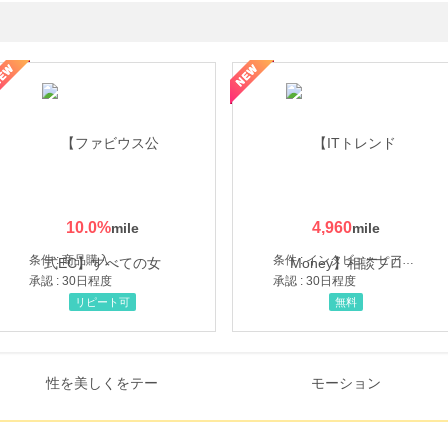
ミングウォーター【販売代理店】
10.0
%
4,960
条件 : 商品購入
条件 : インタビューヒアリング完了
承認 : 30日程度
承認 : 30日程度
リピート可
無料