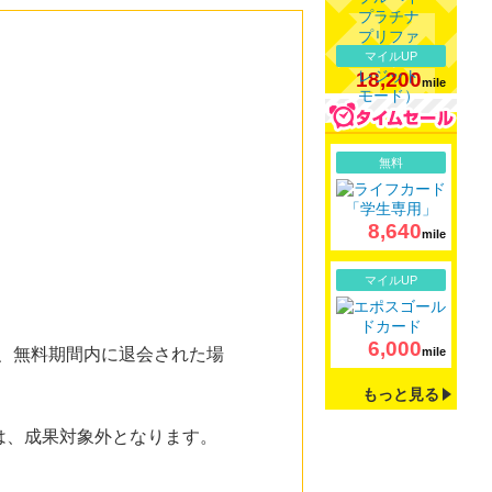
マイルUP
18,200
mile
詳細
無料
8,640
mile
詳細
マイルUP
6,000
た、無料期間内に退会された場
mile
もっと見る
方は、成果対象外となります。