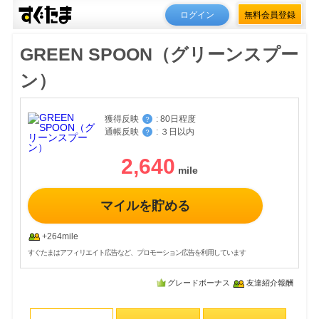
ログイン
無料会員登録
GREEN SPOON（グリーンスプー
ン）
獲得反映
:
80日程度
？
通帳反映
:
３日以内
？
2,640
マイルを貯める
+264mile
すぐたまはアフィリエイト広告など、プロモーション広告を利用しています
グレードボーナス
友達紹介報酬