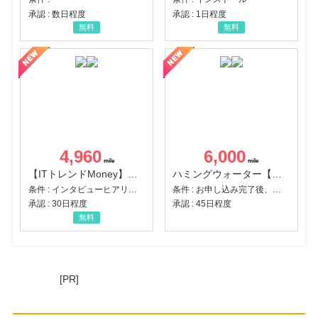
承認 : 数日程度
承認 : 1日程度
無料
無料
4,960
6,000
【ITトレンドMoney】相談プロモーション
ハミングウォーター【販売代理店】
条件 : インタビューヒアリング完了
条件 : お申し込み完了後、決済登録完了と1ヶ月以内のサーバー初回設置。
承認 : 30日程度
承認 : 45日程度
無料
[PR]