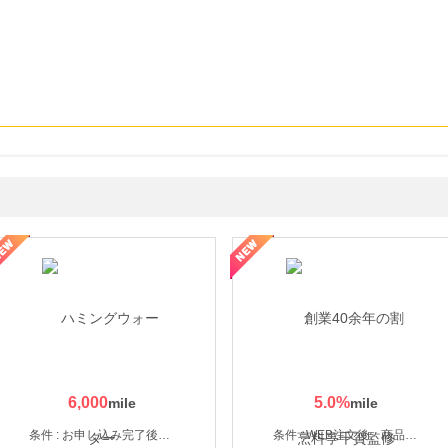
なし参道本店
SBI新生銀行「口座開設」
6,000
5.0
%
条件 : お申し込み完了後、決済登録完了と1ヶ月以内のサーバー初回設置。
条件 : WEB注文後、商品受け取り+入金確認時点