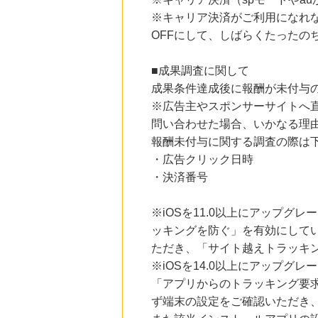
にお申し込みがありました
※キャリア決済がご利用になれ
OFFにして、しばらくたったの
11時間前
レコチョク 日本最大級の音楽配信サイト
2.0
%mile
■成果調査に関して
にお申し込みがありました
成果条件達成後に報酬が未付与
14時間前
※広告主やスポンサーサイトへ
ブックオフオンライン販売
3.0
%mile
問い合わせた場合、いかなる理
にお申し込みがありました
報酬未付与に関する調査の際は
・広告クリック日時
5時間前
楽天市場
・決済番号
2.0
%mile
にお申し込みがありました
※iOSを11.0以上にアップグレ
ッキングを防ぐ」を有効にして
ただき、「サイト越えトラッキン
※iOSを14.0以上にアップ
「アプリからのトラッキング要
ず端末の設定をご確認いただき