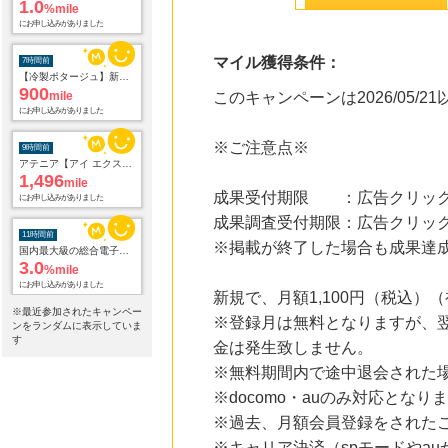
1.0
%mile
にお申し込みがありました
マイル獲得条件：
7時間前
【冷製ポタージュ】新規商品購入
900
mile
このキャンペーンは2026/05/
にお申し込みがありました
※ご注意点※
9時間前
アテニア【アイ エクストラ セラム セット】
1,496
mile
成果受付期限 ：広告クリック
にお申し込みがありました
成果調査受付期限：広告クリック
11時間前
※掲載が終了した場合も成果達
国内最大級の総合電子書籍ストア ブックライブ
3.0
%mile
にお申し込みがありました
新規で、月額1,100円（税込
※最近参加されたキャンペー
※登録月は無料となりますが、翌
11時間前
ンをランダムに表示していま
Yahoo!ショッピング
す
金は発生致しません。
2.0
%mile
※無料期間内で途中退会された
にお申し込みがありました
※docomo・auのみ対応となり
11時間前
※過去、月額会員登録をされた
Trip.com（トリップドットコム）ホテル
5.0
%mile
※キャリア決済（spモードやau