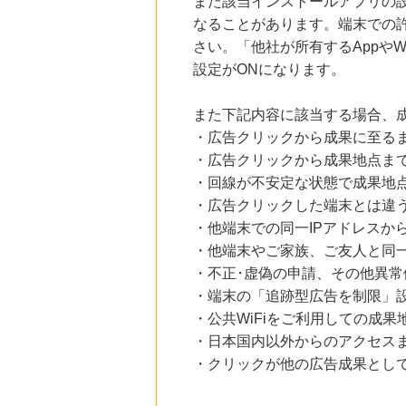
また該当インストールアプリの
なることがあります。端末での
さい。「他社が所有するAppや
設定がONになります。
また下記内容に該当する場合、
・広告クリックから成果に至る
・広告クリックから成果地点ま
・回線が不安定な状態で成果地
・広告クリックした端末とは違
・他端末での同一IPアドレスか
・他端末やご家族、ご友人と同一
・不正･虚偽の申請、その他異常
・端末の「追跡型広告を制限」
・公共WiFiをご利用しての成果
・日本国内以外からのアクセスま
・クリックが他の広告成果とし