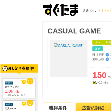
共通ポイント
【ネッ
CASUAL GAME
グレード対
即時
獲得期間
:
？
通帳反映
:
？
150
+15mile
5時間前
楽天ブックス
1.0
%mile
にお申し込みがありました
5時間前
獲得条件
広告の詳細
楽天Kobo