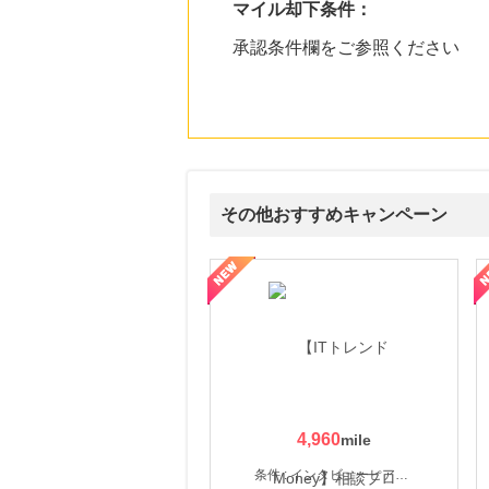
マイル却下条件：
承認条件欄をご参照ください
その他おすすめキャンペーン
ウォーター【販売代理店】
創業40余年の割烹料亭千賀監修【おせちの千賀屋】おもて
4,960
条件 : インタビューヒアリング完了