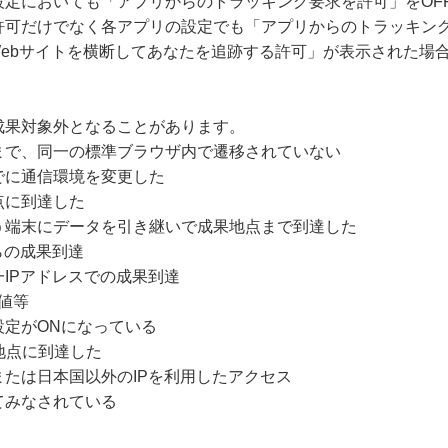
設定においても「アプリからのトラッキング要求を許可」をOF
許可だけでなく各アプリの設定でも「アプリからのトラッキング
Webサイトを横断してあなたを追跡する許可」が表示された場
成果対象外となることがあります。
まで、同一の標準ブラウザ内で遷移されていない
でに通信環境を変更した
点に到達した
う端末にデータを引き継いで成果地点まで到達した
らの成果到達
IPアドレスでの成果到達
値等
設定がONになっている
地点に到達した
たは日本国以外のIPを利用したアクセス
てみなされている