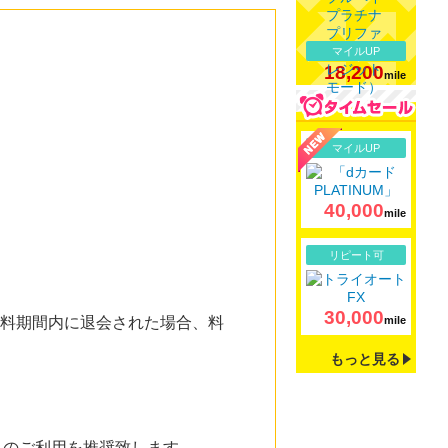
マイルUP
18,200
mile
詳細
マイルUP
40,000
mile
詳細
リピート可
30,000
、無料期間内に退会された場合、料
mile
もっと見る
からのご利用を推奨致します。