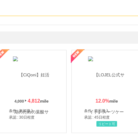
年の信頼と高価買取を実現！ブランド品・貴金属の無料査定
4,812
12.0
%
4,000
条件 : 新規購入
条件 : 商品購入
承認 : 30日程度
承認 : 45日程度
リピート可