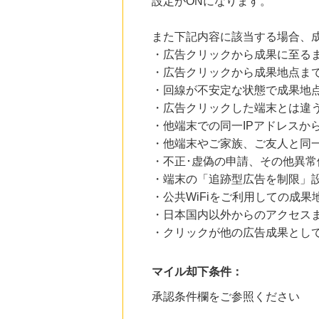
設定がONになります。
また下記内容に該当する場合、
・広告クリックから成果に至る
・広告クリックから成果地点ま
・回線が不安定な状態で成果地
・広告クリックした端末とは違
・他端末での同一IPアドレスか
・他端末やご家族、ご友人と同一
・不正･虚偽の申請、その他異常
・端末の「追跡型広告を制限」
・公共WiFiをご利用しての成果
・日本国内以外からのアクセスま
・クリックが他の広告成果とし
マイル却下条件：
承認条件欄をご参照ください