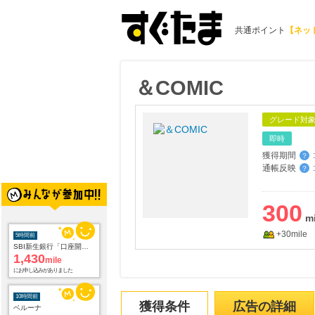
共通ポイント
【ネッ
＆COMIC
グレード対
即時
獲得期間
:
？
通帳反映
:
？
300
+30mile
5時間前
SBI新生銀行「口座開設」
1,430
mile
にお申し込みがありました
10時間前
獲得条件
広告の詳細
ベルーナ