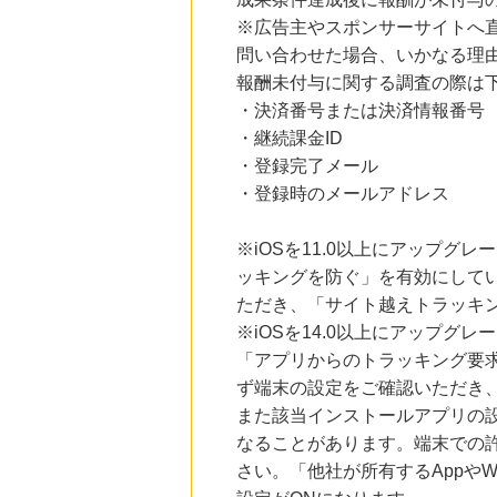
にお申し込みがありました
※広告主やスポンサーサイトへ
問い合わせた場合、いかなる理
17時間前
じゃらんnet
報酬未付与に関する調査の際は
1.0
%mile
・決済番号または決済情報番号
にお申し込みがありました
・継続課金ID
20時間前
・登録完了メール
ブックオフオンライン販売
3.0
%mile
・登録時のメールアドレス
にお申し込みがありました
※iOSを11.0以上にアップグレ
3時間前
au PAY マーケット
ッキングを防ぐ」を有効にして
1.0
%mile
ただき、「サイト越えトラッキン
にお申し込みがありました
※iOSを14.0以上にアップ
「アプリからのトラッキング要
ず端末の設定をご確認いただき
また該当インストールアプリの
なることがあります。端末での
さい。「他社が所有するAppや