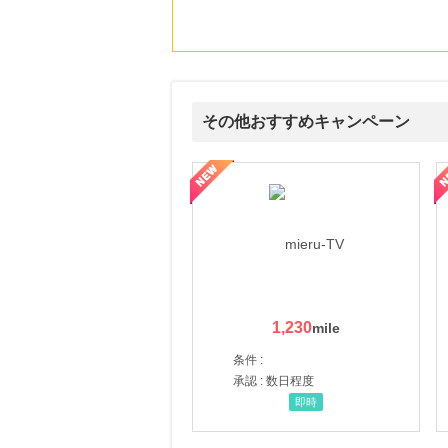
その他おすすめキャンペーン
ni】妊活期のための葉酸サプリ
【LOJEL公式サイト】スーツケース・バッグ
【ロデオドライブ】創業70
1,230
条件 :
承認 : 数日程度
即時