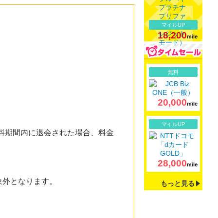
マイルUP
18,200
mile
詳細
無料
20,000
mile
詳細
マイルUP
無料期間内に退会された場合、料金
28,000
mile
象外となります。
もっと見る