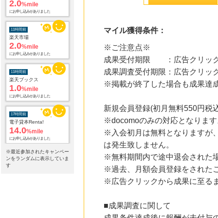
2.0
%mile
にお申し込みがありました
マイル獲得条件：
11時間前
楽天市場
2.0
%mile
※ご注意点※
にお申し込みがありました
成果受付期限 ：広告クリック
成果調査受付期限：広告クリック
11時間前
楽天ブックス
※掲載が終了した場合も成果達
1.0
%mile
にお申し込みがありました
新規会員登録(初月無料550円税
17時間前
※docomoのみの対応となりま
電子貸本Renta!
14.0
%mile
※入会初月は無料となりますが、
にお申し込みがありました
は発生致しません。
※最近参加されたキャンペー
※無料期間内で途中退会された
17時間前
ンをランダムに表示していま
Yahoo!ショッピング
す
※過去、月額会員登録をされた
2.0
%mile
※広告クリックから成果に至る
にお申し込みがありました
17時間前
■成果調査に関して
ホットペッパーグルメ
100
mile
成果条件達成後に報酬が未付与