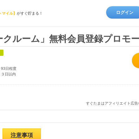
ログイン
トマイル】
がすぐ貯まる！
ークルーム」無料会員登録プロモ
象
93日程度
３日以内
すぐたまはアフィリエイト広告
注意事項