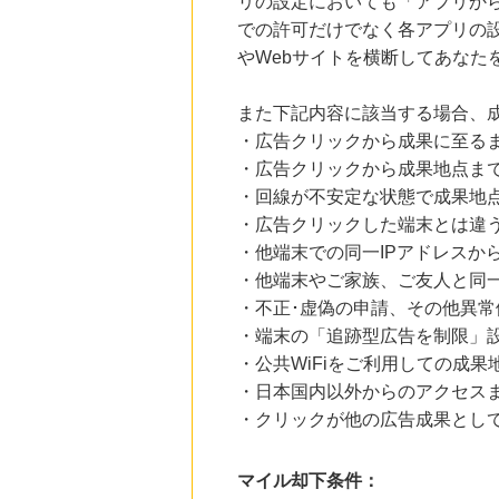
リの設定においても「アプリか
での許可だけでなく各アプリの設
やWebサイトを横断してあなた
また下記内容に該当する場合、
・広告クリックから成果に至る
・広告クリックから成果地点ま
・回線が不安定な状態で成果地
・広告クリックした端末とは違
・他端末での同一IPアドレスか
・他端末やご家族、ご友人と同一
・不正･虚偽の申請、その他異常
・端末の「追跡型広告を制限」
・公共WiFiをご利用しての成果
・日本国内以外からのアクセスま
・クリックが他の広告成果とし
マイル却下条件：