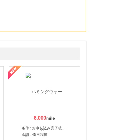
6,000
条件 : お申し込み完了後、決済登録完了と1ヶ月以内のサーバー初回設置。
承認 : 45日程度