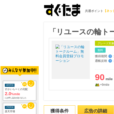
共通ポイント
【ネッ
「リユースの輪ト
グレード対
無料
獲得期間
:
？
通帳反映
:
？
90
+9mile
16時間前
すかいらーくの宅配
2.0
%mile
にお申し込みがありました
17時間前
獲得条件
広告の詳細
楽天市場