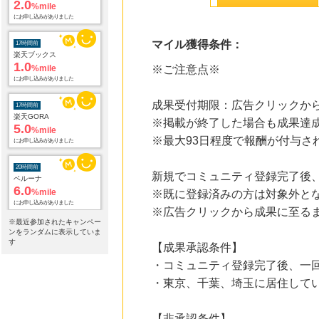
2.0
%mile
にお申し込みがありました
マイル獲得条件：
17時間前
楽天ブックス
1.0
%mile
※ご注意点※
にお申し込みがありました
成果受付期限：広告クリックから
17時間前
楽天GORA
※掲載が終了した場合も成果達
5.0
%mile
※最大93日程度で報酬が付与さ
にお申し込みがありました
20時間前
新規でコミュニティ登録完了後
ベルーナ
6.0
%mile
※既に登録済みの方は対象外と
にお申し込みがありました
※広告クリックから成果に至る
※最近参加されたキャンペー
21時間前
ンをランダムに表示していま
アテニア【アイ エクストラ セラム セット】
す
【成果承認条件】
1,496
mile
・コミュニティ登録完了後、一
にお申し込みがありました
・東京、千葉、埼玉に居住して
23時間前
ホットペッパーグルメ
100
mile
【非承認条件】