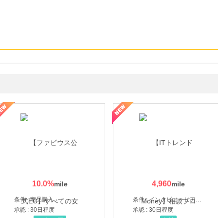
ミングウォーター【販売代理店】
10.0
%
4,960
条件 : 商品購入
条件 : インタビューヒアリング完了
承認 : 30日程度
承認 : 30日程度