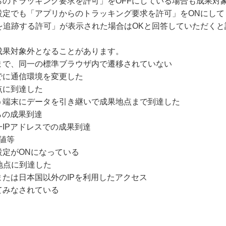
らのトラッキング要求を許可」をOFFにしている場合も成果対
定でも「アプリからのトラッキング要求を許可」をONにして
を追跡する許可」が表示された場合はOKと回答していただくと
成果対象外となることがあります。
まで、同一の標準ブラウザ内で遷移されていない
でに通信環境を変更した
点に到達した
う端末にデータを引き継いで成果地点まで到達した
らの成果到達
IPアドレスでの成果到達
値等
設定がONになっている
地点に到達した
たは日本国以外のIPを利用したアクセス
てみなされている