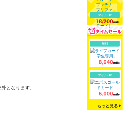
マイルUP
18,200
mile
詳細
無料
8,640
mile
詳細
マイルUP
象外となります。
6,000
mile
もっと見る