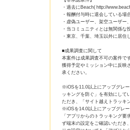
にお申し込みがありました
・過去にBeach( http://www.
・報酬付与時に退会している場
23時間前
Qoo10
・虚偽ユーザー、架空ユーザー、
3.0
%mile
・当コミュニティとは無関係な
にお申し込みがありました
・東京、千葉、埼玉以外に居住
23時間前
Yahoo!ショッピング
2.0
%mile
■成果調査に関して
にお申し込みがありました
本案件は成果調査不可の案件で
獲得予定やミッション中に反映
2時間前
ブックオフオンライン販売
承ください。
3.0
%mile
にお申し込みがありました
※iOSを11.0以上にアップグレ
ッキングを防ぐ」を有効にして
ただき、「サイト越えトラッキン
※iOSを14.0以上にアップ
「アプリからのトラッキング要
ず端末の設定をご確認いただき