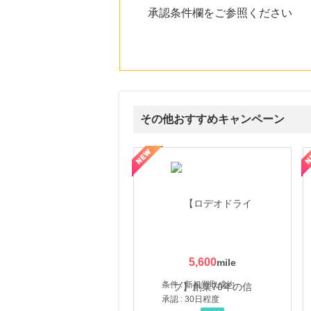
承認条件欄をご参照ください
その他おすすめキャンペーン
属の無料査定
を美しくをテーマにした商品で女性の美を応援しています
【ITトレンドMoney】相談プロモーション
ハ
5,600
条件 : 新規買取成約
承認 : 30日程度