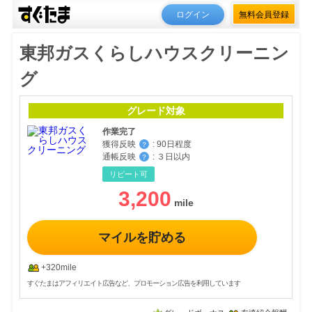
ログイン
無料会員登録
東邦ガスくらしハウスクリーニン
グ
グレード対象
作業完了
獲得反映
:
90日程度
？
通帳反映
:
３日以内
？
リピート可
3,200
マイルを貯める
+320mile
すぐたまはアフィリエイト広告など、プロモーション広告を利用しています