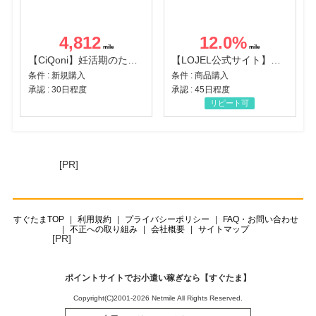
4,812
12.0
%
【CiQoni】妊活期のための葉酸サプリ
【LOJEL公式サイト】スーツケース・バッグ
条件 : 新規購入
条件 : 商品購入
承認 : 30日程度
承認 : 45日程度
リピート可
[PR]
すぐたまTOP
利用規約
プライバシーポリシー
FAQ・お問い合わせ
不正への取り組み
会社概要
サイトマップ
[PR]
ポイントサイトでお小遣い稼ぎなら【すぐたま】
Copyright(C)2001-2026 Netmile All Rights Reserved.