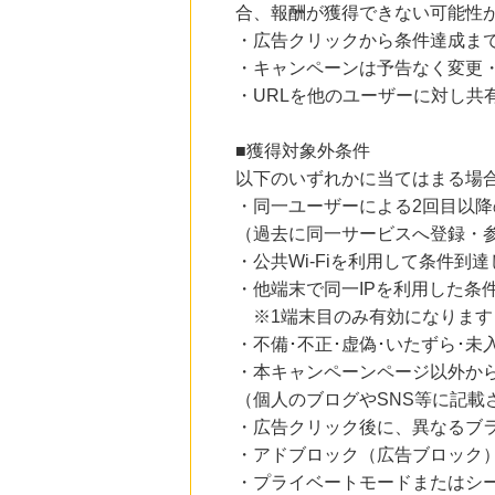
合、報酬が獲得できない可能性
にお申し込みがありました
・広告クリックから条件達成ま
22時間前
・キャンペーンは予告なく変更
楽天Kobo
1.0
%mile
・URLを他のユーザーに対し共
にお申し込みがありました
■獲得対象外条件
22時間前
楽天市場
以下のいずれかに当てはまる場
2.0
%mile
・同一ユーザーによる2回目以
にお申し込みがありました
（過去に同一サービスへ登録・
4時間前
・公共Wi-Fiを利用して条件到
adidas Online Shop（アディダスオンラインショップ）
1.0
%mile
・他端末で同一IPを利用した条
にお申し込みがありました
※1端末目のみ有効になります
・不備･不正･虚偽･いたずら･
・本キャンペーンページ以外か
（個人のブログやSNS等に記載
・広告クリック後に、異なるブ
・アドブロック（広告ブロック
・プライベートモードまたはシ