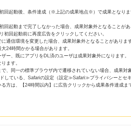
の初回起動後、条件達成（※上記の成果地点※）で成果となりま
に初回起動まで完了しなかった場合、成果対象外となることがあ
プリ初回起動前に再度広告をクリックしてください。
でに通信環境を変更した場合、成果対象外となることがありま
大24時間かかる場合があります。
ーザー、既にアプリをDL済のユーザは成果対象外になります。
なります。
まで、同一の標準ブラウザ内で遷移されていない場合、成果対
ードしている、Safariの設定（設定≫Safari≫プライバシー
いる方は、【24時間以内】に広告クリックから成果条件達成ま