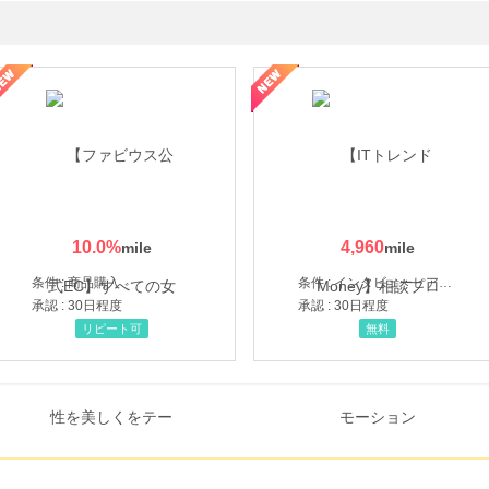
ミングウォーター【販売代理店】
10.0
%
4,960
条件 : 商品購入
条件 : インタビューヒアリング完了
承認 : 30日程度
承認 : 30日程度
リピート可
無料