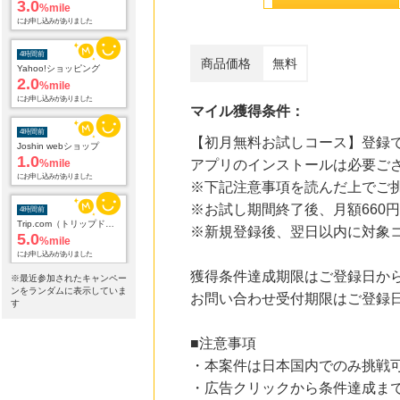
3.0
%mile
にお申し込みがありました
4時間前
商品価格
無料
Yahoo!ショッピング
2.0
%mile
にお申し込みがありました
マイル獲得条件：
4時間前
【初月無料お試しコース】登録
Joshin webショップ
1.0
%mile
アプリのインストールは必要ご
にお申し込みがありました
※下記注意事項を読んだ上でご
※お試し期間終了後、月額660円
4時間前
Trip.com（トリップドットコム）ホテル
※新規登録後、翌日以内に対象
5.0
%mile
にお申し込みがありました
獲得条件達成期限はご登録日か
※最近参加されたキャンペー
4時間前
ンをランダムに表示していま
お問い合わせ受付期限はご登録日
アニメイトオンラインショップ
す
2.0
%mile
にお申し込みがありました
■注意事項
・本案件は日本国内でのみ挑戦
22時間前
楽天ブックス
・広告クリックから条件達成ま
1.0
%mile