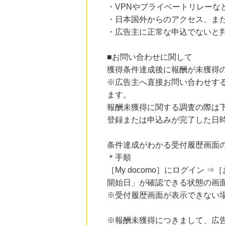
・VPNやプライベートリレーな
・日本国外からのアクセス、また
・広告主に正常な申込でないと
■お問い合わせに関して
獲得条件達成後に報酬が未獲得
※広告主へ直接お問い合わせす
ます。
報酬未獲得に関する調査の際は
登録または申込みが完了した日
条件達成がわかる受付履歴画面
＊手順
［My docomo］にログイン
開始日」が確認できる状態の画
※受付履歴画面が表示できない
※報酬未獲得につきまして、広