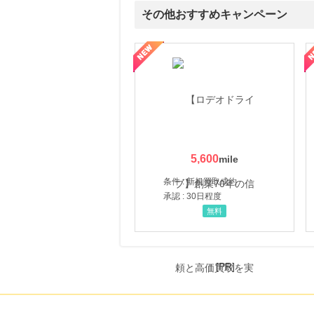
その他おすすめキャンペーン
属の無料査定
を美しくをテーマにした商品で女性の美を応援しています
【ITトレンドMoney】相談プロモーション
ハ
5,600
条件 : 新規買取成約
承認 : 30日程度
無料
[PR]