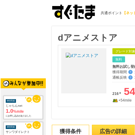
共通ポイント
【ネッ
dアニメストア
グレード対
無料
無料お試し登
獲得期間
:
？
通帳反映
:
？
5
216
+54mile
4時間前
じゃらんnet
1.0
%mile
にお申し込みがありました
4時間前
獲得条件
広告の詳細
サンワダイレクト