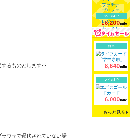
マイルUP
18,200
mile
詳細
無料
8,640
用するものとします※
mile
詳細
マイルUP
6,000
mile
もっと見る
ブラウザで遷移されていない場