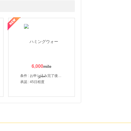
6,000
条件 : お申し込み完了後、決済登録完了と1ヶ月以内のサーバー初回設置。
承認 : 45日程度