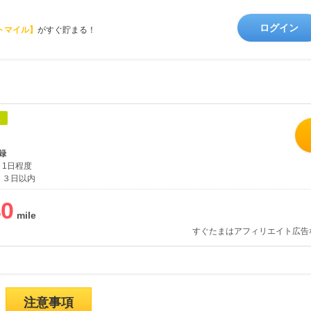
ログイン
トマイル】
がすぐ貯まる！
象
録
1日程度
３日以内
40
すぐたまはアフィリエイト広告
注意事項